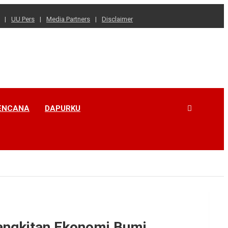
UU Pers
Media Partners
Disclaimer
ENCANA
DAPURKU
bangkitan Ekonomi Bumi