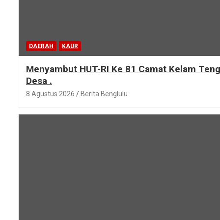
DAERAH
KAUR
Menyambut HUT-RI Ke 81 Camat Kelam Tengah
Desa .
8 Agustus 2026
Berita Benglulu