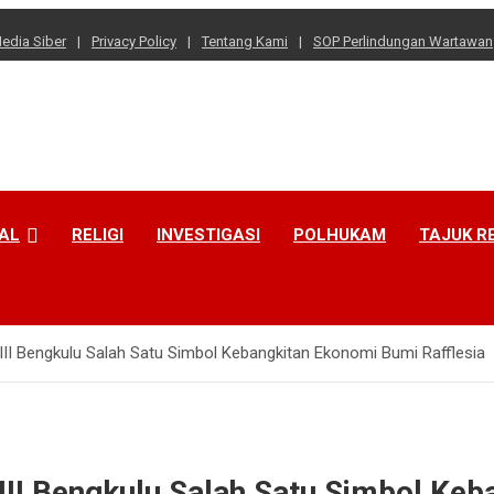
dia Siber
Privacy Policy
Tentang Kami
SOP Perlindungan Wartawan
AL
RELIGI
INVESTIGASI
POLHUKAM
TAJUK R
III Bengkulu Salah Satu Simbol Kebangkitan Ekonomi Bumi Rafflesia
III Bengkulu Salah Satu Simbol Ke