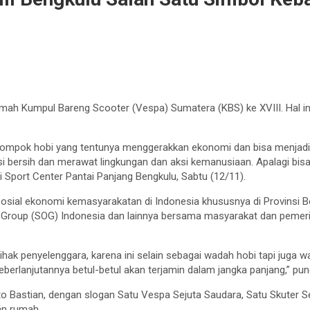
umah Kumpul Bareng Scooter (Vespa) Sumatera (KBS) ke XVIII. Hal i
 kelompok hobi yang tentunya menggerakkan ekonomi dan bisa menjadi 
ksi bersih dan merawat lingkungan dan aksi kemanusiaan. Apalagi bi
 Sport Center Pantai Panjang Bengkulu, Sabtu (12/11).
sosial ekonomi kemasyarakatan di Indonesia khususnya di Provinsi Be
 Group (SOG) Indonesia dan lainnya bersama masyarakat dan pemer
hak penyelenggara, karena ini selain sebagai wadah hobi tapi juga 
keberlanjutannya betul-betul akan terjamin dalam jangka panjang,” pu
astian, dengan slogan Satu Vespa Sejuta Saudara, Satu Skuter Sem
an rumah.