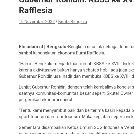
Rafflesia
16 November 2022
Berita Benglulu
Elmadani.id | Bengkulu-
Bengkulu ditunjuk sebagai tuan r
simbol kebangkitan ekonomi Bumi Rafflesia.
“Hari ini Bengkulu menjadi tuan rumah KBSS ke XVIII. Ini
karena aktivitasnya bukan hanya sebatas hobi, ada juga a
Gubernur Rohidin usai hadir dan membuka KBBS ke XVIII, di
Lanjut Gubernur Rohidin, dengan telah kembalinya kondisi 
saatnya komunitas-komunitas besar seperti Skuter Owner
pergerakan ekonomi daerah.
“Tentu kami menyambut baik dan berterima kasih kepada pi
sport tourism dan tour tourism. Maka kegiatan seperti ini 
Sementara disampaikan Ketua Umum SOG Indonesia Venito B
sebagai pemacu ekonomi daerah yang ditunjuk sebagai tu