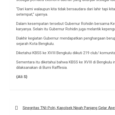
“Dari kami walaupun kita tidak bersaudara dari lahir tap
setempat,” ujarnya.
Dalam kesempatan tersebut Gubernur Rohidin bersama Ket
karyanya. Selain itu Gubernur Rohidin juga melantik kepen
Diakhir kegiatan Gubernur mendapatkan penghargaan ber
sejarah Kota Bengkulu.
Diketahui KBSS ke XVIII Bengkulu diikuti 219 club/ komunit
Sementara itu diketahui bahwa KBSS ke XVIII di Bengkulu 
dilaksanakan di Bumi Rafflesia.
{Ali S}
Navigasi
pos
Sinegritas TNI-Polri, Kapolsek Nipah Panjang Gelar Ap