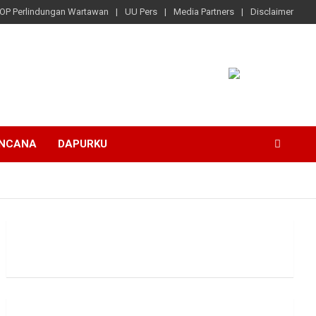
OP Perlindungan Wartawan
UU Pers
Media Partners
Disclaimer
ENCANA
DAPURKU