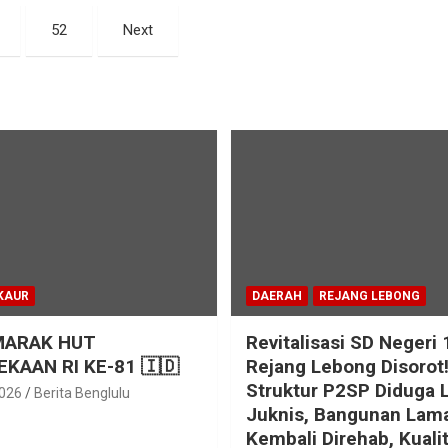
52
Next
KAUR
DAERAH
REJANG LEBONG
MARAK HUT
Revitalisasi SD Negeri 
KAAN RI KE-81 🇮🇩
Rejang Lebong Disorot
Struktur P2SP Diduga 
2026
Berita Benglulu
Juknis, Bangunan Lam
Kembali Direhab, Kuali