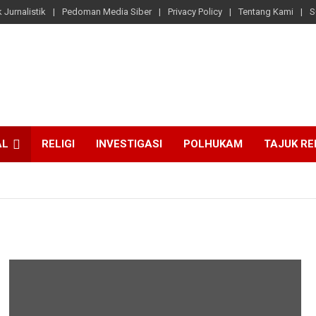
 Jurnalistik
Pedoman Media Siber
Privacy Policy
Tentang Kami
S
AL
RELIGI
INVESTIGASI
POLHUKAM
TAJUK R