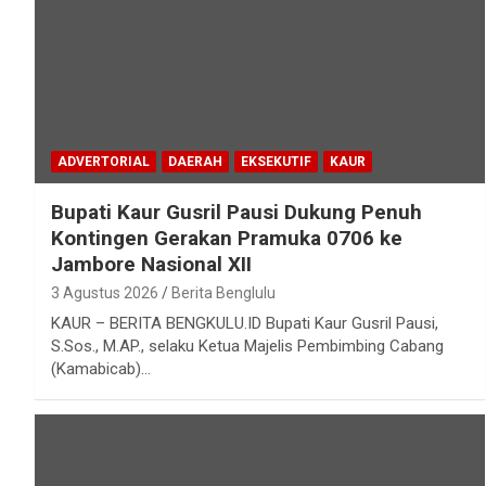
ADVERTORIAL
DAERAH
EKSEKUTIF
KAUR
Bupati Kaur Gusril Pausi Dukung Penuh
Kontingen Gerakan Pramuka 0706 ke
Jambore Nasional XII
3 Agustus 2026
Berita Benglulu
KAUR – BERITA BENGKULU.ID Bupati Kaur Gusril Pausi,
S.Sos., M.AP., selaku Ketua Majelis Pembimbing Cabang
(Kamabicab)…