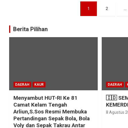
Paginasi
1
2
…
pos
Berita Pilihan
DAERAH
KAUR
DAERAH
Menyambut HUT-RI Ke 81
🇮🇩 SE
Camat Kelam Tengah
KEMERDE
Arliun,S.Sos Resmi Membuka
8 Agustus 
Pertandingan Sepak Bola, Bola
Voly dan Sepak Takrau Antar