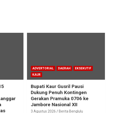
ADVERTORIAL
DAERAH
EKSEKUTIF
KAUR
15
Bupati Kaur Gusril Pausi
!
Dukung Penuh Kontingen
Langgar
Gerakan Pramuka 0706 ke
a
Jambore Nasional XII
tas
3 Agustus 2026
Berita Benglulu