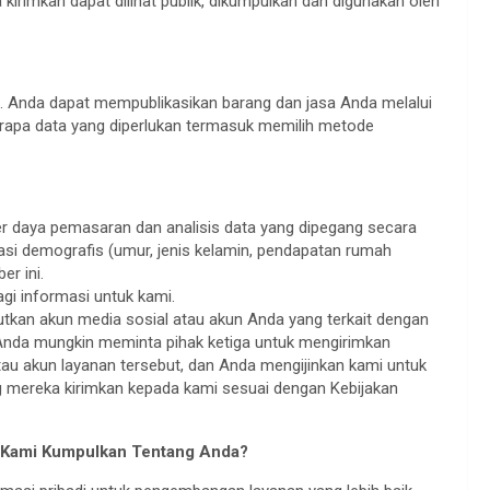
 kirimkan dapat dilihat publik, dikumpulkan dan digunakan oleh
an. Anda dapat mempublikasikan barang dan jasa Anda melalui
rapa data yang diperlukan termasuk memilih metode
r daya pemasaran dan analisis data yang dipegang secara
asi demografis (umur, jenis kelamin, pendapatan rumah
er ini.
gi informasi untuk kami.
utkan akun media sosial atau akun Anda yang terkait dengan
, Anda mungkin meminta pihak ketiga untuk mengirimkan
tau akun layanan tersebut, dan Anda mengijinkan kami untuk
mereka kirimkan kepada kami sesuai dengan Kebijakan
g Kami Kumpulkan Tentang Anda?