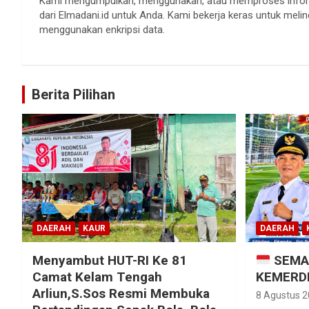
Kami mengumpulkan, menggunakan, atau memproses informa
dari Elmadani.id untuk Anda. Kami bekerja keras untuk meli
menggunakan enkripsi data.
Berita Pilihan
DAERAH
KAUR
DAERAH
Menyambut HUT-RI Ke 81
SEMA
Camat Kelam Tengah
KEMERDE
Arliun,S.Sos Resmi Membuka
8 Agustus 