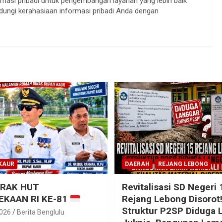
si pribadi untuk pengembangan layanan yang lebih baik
ndungi kerahasiaan informasi pribadi Anda dengan
KAUR
DAERAH
REJANG LEBONG
RAK HUT
Revitalisasi SD Negeri 
KAAN RI KE-81
Rejang Lebong Disorot
Struktur P2SP Diduga 
2026
Berita Benglulu