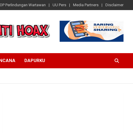
OP Perlindungan Wartawan
UU Pers
Media Partners
Disclaimer
ENCANA
DAPURKU