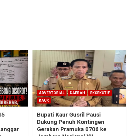
ADVERTORIAL
DAERAH
EKSEKUTIF
KAUR
15
Bupati Kaur Gusril Pausi
!
Dukung Penuh Kontingen
Langgar
Gerakan Pramuka 0706 ke