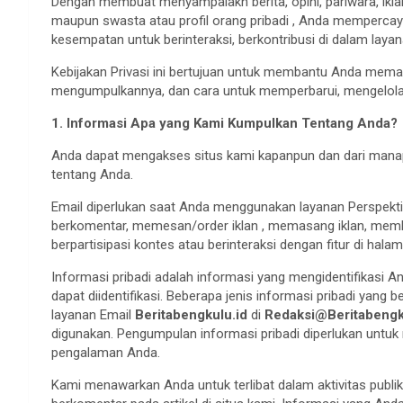
Dengan membuat menyampaiakn berita, opini, pariwara, iklan
maupun swasta atau profil orang pribadi , Anda memperc
kesempatan untuk berinteraksi, berkontribusi di dalam laya
Kebijakan Privasi ini bertujuan untuk membantu Anda mema
mengumpulkannya, dan cara untuk memperbarui, mengelol
1. Informasi Apa yang Kami Kumpulkan Tentang Anda?
Anda dapat mengakses situs kami kapanpun dan dari mana
tentang Anda.
Email diperlukan saat Anda menggunakan layanan Perspektift
berkomentar, memesan/order iklan , memasang iklan, member
berpartisipasi kontes atau berinteraksi dengan fitur di hala
Informasi pribadi adalah informasi yang mengidentifikasi A
dapat diidentifikasi. Beberapa jenis informasi pribadi yang
layanan Email
Beritabengkulu.id
di
Redaksi@Beritabengk
digunakan. Pengumpulan informasi pribadi diperlukan unt
pengalaman Anda.
Kami menawarkan Anda untuk terlibat dalam aktivitas publik,