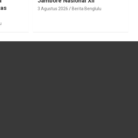
a
Jambore Nasional XII
tas
3 Agustus 2026
Berita Benglulu
u