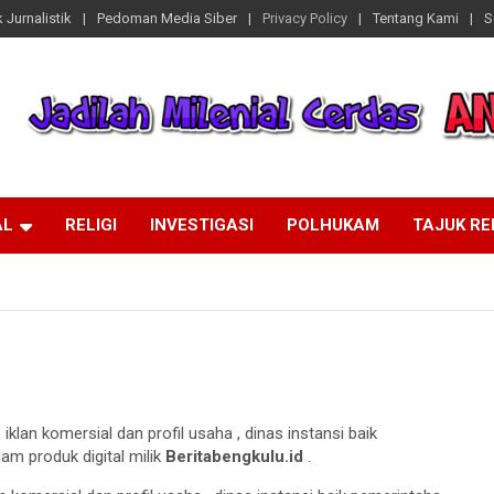
 Jurnalistik
Pedoman Media Siber
Privacy Policy
Tentang Kami
S
AL
RELIGI
INVESTIGASI
POLHUKAM
TAJUK R
 iklan komersial dan profil usaha , dinas instansi baik
am produk digital milik
Beritabengkulu.id
.