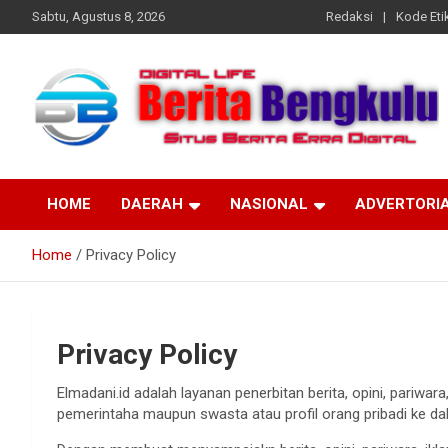
Skip
Sabtu, Agustus 8, 2026
Redaksi
Kode Etik
to
content
Profesional & Independen
Beritabengkulu.id
HOME
DAERAH
NASIONAL
ADVERTORI
Home
Privacy Policy
Privacy Policy
Elmadani.id adalah layanan penerbitan berita, opini, pariwara,
pemerintaha maupun swasta atau profil orang pribadi ke dal