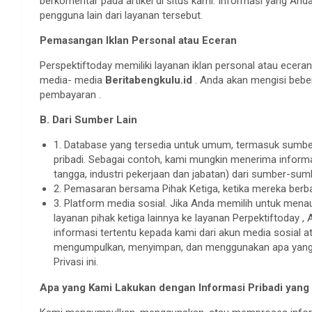
berkomentar pada artikel di situs kami. Informasi yang Anda
pengguna lain dari layanan tersebut.
Pemasangan Iklan Personal atau Eceran
Perspektiftoday memiliki layanan iklan personal atau ecer
media- media
Beritabengkulu.id
. Anda akan mengisi bebe
pembayaran .
B. Dari Sumber Lain
1. Database yang tersedia untuk umum, termasuk sumbe
pribadi. Sebagai contoh, kami mungkin menerima inform
tangga, industri pekerjaan dan jabatan) dari sumber-sumb
2. Pemasaran bersama Pihak Ketiga, ketika mereka berba
3. Platform media sosial. Jika Anda memilih untuk mena
layanan pihak ketiga lainnya ke layanan Perpektiftoday 
informasi tertentu kepada kami dari akun media sosial a
mengumpulkan, menyimpan, dan menggunakan apa yang 
Privasi ini.
Apa yang Kami Lakukan dengan Informasi Pribadi yan