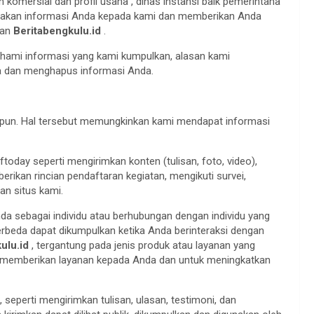
 komersial dan profil usaha , dinas instansi baik pemerintaha
ayakan informasi Anda kepada kami dan memberikan Anda
nan
Beritabengkulu.id
.
hami informasi yang kami kumpulkan, alasan kami
a dan menghapus informasi Anda.
pun. Hal tersebut memungkinkan kami mendapat informasi
oday seperti mengirimkan konten (tulisan, foto, video),
ikan rincian pendaftaran kegiatan, mengikuti survei,
man situs kami.
nda sebagai individu atau berhubungan dengan individu yang
 berbeda dapat dikumpulkan ketika Anda berinteraksi dengan
ulu.id
, tergantung pada jenis produk atau layanan yang
uk memberikan layanan kepada Anda dan untuk meningkatkan
 seperti mengirimkan tulisan, ulasan, testimoni, dan