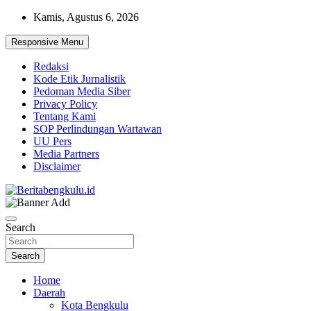
Skip
Kamis, Agustus 6, 2026
to
content
Responsive Menu
Redaksi
Kode Etik Jurnalistik
Pedoman Media Siber
Privacy Policy
Tentang Kami
SOP Perlindungan Wartawan
UU Pers
Media Partners
Disclaimer
Profesional & Independen
Beritabengkulu.id
Search
Search
Home
Daerah
Kota Bengkulu