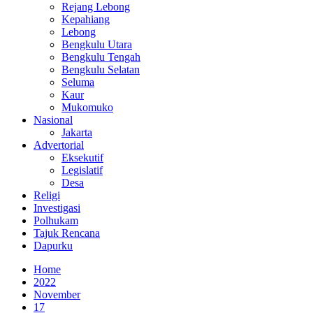
Rejang Lebong
Kepahiang
Lebong
Bengkulu Utara
Bengkulu Tengah
Bengkulu Selatan
Seluma
Kaur
Mukomuko
Nasional
Jakarta
Advertorial
Eksekutif
Legislatif
Desa
Religi
Investigasi
Polhukam
Tajuk Rencana
Dapurku
Home
2022
November
17