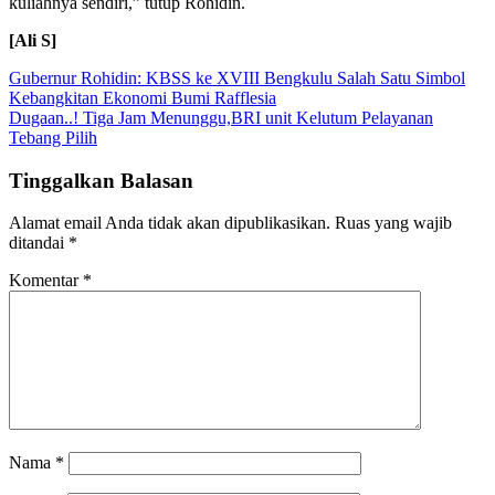
kuliahnya sendiri,” tutup Rohidin.
[Ali S]
Navigasi
Gubernur Rohidin: KBSS ke XVIII Bengkulu Salah Satu Simbol
Kebangkitan Ekonomi Bumi Rafflesia
pos
Dugaan..! Tiga Jam Menunggu,BRI unit Kelutum Pelayanan
Tebang Pilih
Tinggalkan Balasan
Alamat email Anda tidak akan dipublikasikan.
Ruas yang wajib
ditandai
*
Komentar
*
Nama
*