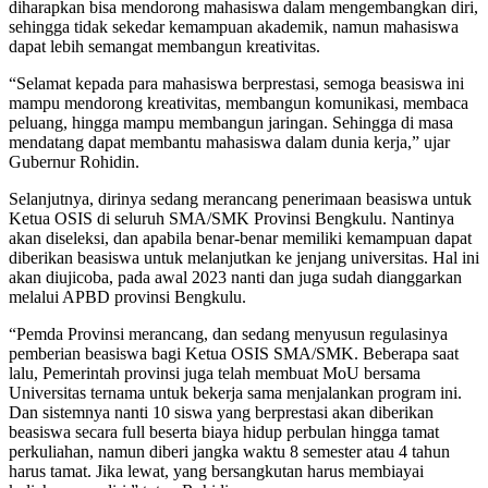
diharapkan bisa mendorong mahasiswa dalam mengembangkan diri,
sehingga tidak sekedar kemampuan akademik, namun mahasiswa
dapat lebih semangat membangun kreativitas.
“Selamat kepada para mahasiswa berprestasi, semoga beasiswa ini
mampu mendorong kreativitas, membangun komunikasi, membaca
peluang, hingga mampu membangun jaringan. Sehingga di masa
mendatang dapat membantu mahasiswa dalam dunia kerja,” ujar
Gubernur Rohidin.
Selanjutnya, dirinya sedang merancang penerimaan beasiswa untuk
Ketua OSIS di seluruh SMA/SMK Provinsi Bengkulu. Nantinya
akan diseleksi, dan apabila benar-benar memiliki kemampuan dapat
diberikan beasiswa untuk melanjutkan ke jenjang universitas. Hal ini
akan diujicoba, pada awal 2023 nanti dan juga sudah dianggarkan
melalui APBD provinsi Bengkulu.
“Pemda Provinsi merancang, dan sedang menyusun regulasinya
pemberian beasiswa bagi Ketua OSIS SMA/SMK. Beberapa saat
lalu, Pemerintah provinsi juga telah membuat MoU bersama
Universitas ternama untuk bekerja sama menjalankan program ini.
Dan sistemnya nanti 10 siswa yang berprestasi akan diberikan
beasiswa secara full beserta biaya hidup perbulan hingga tamat
perkuliahan, namun diberi jangka waktu 8 semester atau 4 tahun
harus tamat. Jika lewat, yang bersangkutan harus membiayai