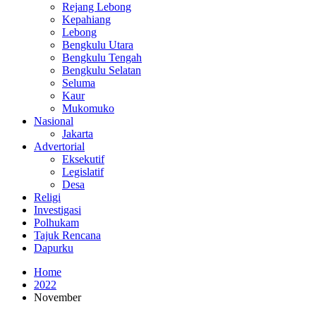
Rejang Lebong
Kepahiang
Lebong
Bengkulu Utara
Bengkulu Tengah
Bengkulu Selatan
Seluma
Kaur
Mukomuko
Nasional
Jakarta
Advertorial
Eksekutif
Legislatif
Desa
Religi
Investigasi
Polhukam
Tajuk Rencana
Dapurku
Home
2022
November