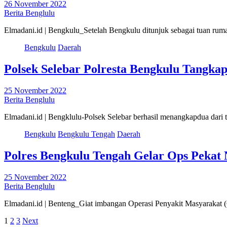
26 November 2022
Berita Benglulu
Elmadani.id | Bengkulu_Setelah Bengkulu ditunjuk sebagai tuan r
Bengkulu
Daerah
Polsek Selebar Polresta Bengkulu Tangka
25 November 2022
Berita Benglulu
Elmadani.id | Bengklulu-Polsek Selebar berhasil menangkapdua dari 
Bengkulu
Bengkulu Tengah
Daerah
Polres Bengkulu Tengah Gelar Ops Pekat 
25 November 2022
Berita Benglulu
Elmadani.id | Benteng_Giat imbangan Operasi Penyakit Masyarakat
Paginasi
1
2
3
Next