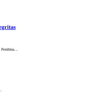
gritas
di Pembina…
k…