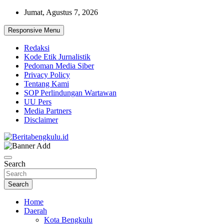
Skip
Jumat, Agustus 7, 2026
to
content
Responsive Menu
Redaksi
Kode Etik Jurnalistik
Pedoman Media Siber
Privacy Policy
Tentang Kami
SOP Perlindungan Wartawan
UU Pers
Media Partners
Disclaimer
Profesional & Independen
Beritabengkulu.id
Search
Search
Home
Daerah
Kota Bengkulu