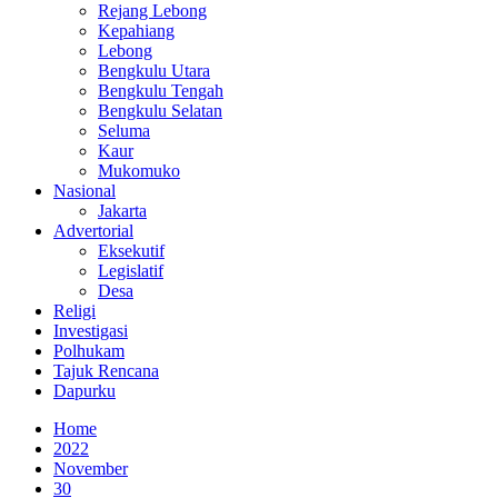
Rejang Lebong
Kepahiang
Lebong
Bengkulu Utara
Bengkulu Tengah
Bengkulu Selatan
Seluma
Kaur
Mukomuko
Nasional
Jakarta
Advertorial
Eksekutif
Legislatif
Desa
Religi
Investigasi
Polhukam
Tajuk Rencana
Dapurku
Home
2022
November
30