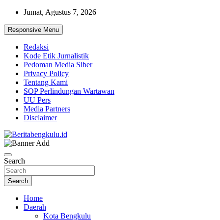
Skip
Jumat, Agustus 7, 2026
to
content
Responsive Menu
Redaksi
Kode Etik Jurnalistik
Pedoman Media Siber
Privacy Policy
Tentang Kami
SOP Perlindungan Wartawan
UU Pers
Media Partners
Disclaimer
Profesional & Independen
Beritabengkulu.id
Search
Search
Home
Daerah
Kota Bengkulu