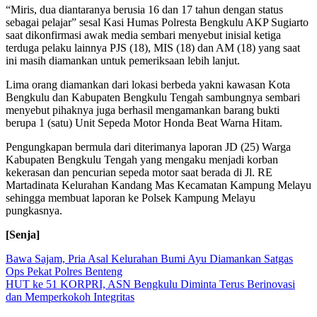
“Miris, dua diantaranya berusia 16 dan 17 tahun dengan status
sebagai pelajar” sesal Kasi Humas Polresta Bengkulu AKP Sugiarto
saat dikonfirmasi awak media sembari menyebut inisial ketiga
terduga pelaku lainnya PJS (18), MIS (18) dan AM (18) yang saat
ini masih diamankan untuk pemeriksaan lebih lanjut.
Lima orang diamankan dari lokasi berbeda yakni kawasan Kota
Bengkulu dan Kabupaten Bengkulu Tengah sambungnya sembari
menyebut pihaknya juga berhasil mengamankan barang bukti
berupa 1 (satu) Unit Sepeda Motor Honda Beat Warna Hitam.
Pengungkapan bermula dari diterimanya laporan JD (25) Warga
Kabupaten Bengkulu Tengah yang mengaku menjadi korban
kekerasan dan pencurian sepeda motor saat berada di Jl. RE
Martadinata Kelurahan Kandang Mas Kecamatan Kampung Melayu
sehingga membuat laporan ke Polsek Kampung Melayu
pungkasnya.
[Senja]
Navigasi
Bawa Sajam, Pria Asal Kelurahan Bumi Ayu Diamankan Satgas
Ops Pekat Polres Benteng
pos
HUT ke 51 KORPRI, ASN Bengkulu Diminta Terus Berinovasi
dan Memperkokoh Integritas