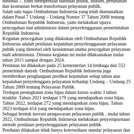
nasional 7, yaitu memperkuat stabilitas politik, hukum, pertahanan
dan keamanan berkat transformasi pelayanan publik.
Salah satu tugas Ombudsman Indonesia yang telah diamanatkan
dalam Pasal 7 Undang – Undang Nomor 37 Tahun 2008 tentang
Ombudsman Republik Indonesia, yaitu melakukan upaya
pencegahan mal administrasi dalam penyelenggaraan pemerintahan
Republik Indonesia.
Kegiatan pencegahan yang dilakukan oleh Ombudsman Republik
Indonesia adalah penilaian kepatuhan penyelenggaraan pelayanan
publik yang dimotori oleh keasistenan utama pencegahan pelayanan
mall administrasi. Dimana kegiatan ini mulai dilaksanakan mulai
tahun 2015 sampai dengan 2024.
Penilaian ini dilakukan pada 25 kementerian 14 lembaga dan 552
pemerintah daerah. Ombudsman Republik Indonesia juga
memberikan penghargaan predikat kepatuhan setiap tahun atas
kepatuhan penyelenggara pelayanan terhadap Undang – Undang 25
Tahun 2009 tentang Pelayanan Publik.
Terdapat peningkatan zona hijau dalam kurun waktu 3 tahun
terakhir. Tahun 2021 terdapat 179 yang mendapatkan zona hijau.
Tahun 2022, terdapat 272 yang mendapatkan zona hijau. Tahun
2023 terdapat 414 yang mendapatkan zona hijau.
Sebagai bentuk inovasi pengawasan pelayanan publik , mulai tahun
2022, Ombudsman Republik Indonesia melakukan penyempurnaan
metode penilaian penyelenggaraan pelayanan publik.
Penilaian dilakukan tidak hanya ketersediaan standar pelayanan dan