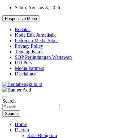
Skip
Sabtu, Agustus 8, 2026
to
content
Responsive Menu
Redaksi
Kode Etik Jurnalistik
Pedoman Media Siber
Privacy Policy
Tentang Kami
SOP Perlindungan Wartawan
UU Pers
Media Partners
Disclaimer
Profesional & Independen
Beritabengkulu.id
Search
Search
Home
Daerah
Kota Bengkulu