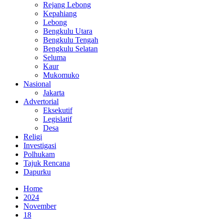
Rejang Lebong
Kepahiang
Lebong
Bengkulu Utara
Bengkulu Tengah
Bengkulu Selatan
Seluma
Kaur
Mukomuko
Nasional
Jakarta
Advertorial
Eksekutif
Legislatif
Desa
Religi
Investigasi
Polhukam
Tajuk Rencana
Dapurku
Home
2024
November
18