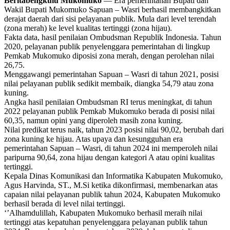
Beritabengkulu Mukomuko
— Era pemerintahan Bupati dan
Wakil Bupati Mukomuko Sapuan – Wasri berhasil membangkitkan
derajat daerah dari sisi pelayanan publik. Mula dari level terendah
(zona merah) ke level kualitas tertinggi (zona hijau).
Fakta data, hasil penilaian Ombudsman Republik Indonesia. Tahun
2020, pelayanan publik penyelenggara pemerintahan di lingkup
Pemkab Mukomuko diposisi zona merah, dengan perolehan nilai
26,75.
Menggawangi pemerintahan Sapuan – Wasri di tahun 2021, posisi
nilai pelayanan publik sedikit membaik, diangka 54,79 atau zona
kuning.
Angka hasil penilaian Ombudsman RI terus meningkat, di tahun
2022 pelayanan publik Pemkab Mukomuko berada di posisi nilai
60,35, namun opini yang diperoleh masih zona kuning.
Nilai predikat terus naik, tahun 2023 posisi nilai 90,02, berubah dari
zona kuning ke hijau. Atas upaya dan kesungguhan era
pemerintahan Sapuan – Wasri, di tahun 2024 ini memperoleh nilai
paripurna 90,64, zona hijau dengan kategori A atau opini kualitas
tertinggi.
Kepala Dinas Komunikasi dan Informatika Kabupaten Mukomuko,
Agus Harvinda, ST., M.Si ketika dikonfirmasi, membenarkan atas
capaian nilai pelayanan publik tahun 2024, Kabupaten Mukomuko
berhasil berada di level nilai tertinggi.
‘’Alhamdulillah, Kabupaten Mukomuko berhasil meraih nilai
tertinggi atas kepatuhan penyelenggara pelayanan publik tahun