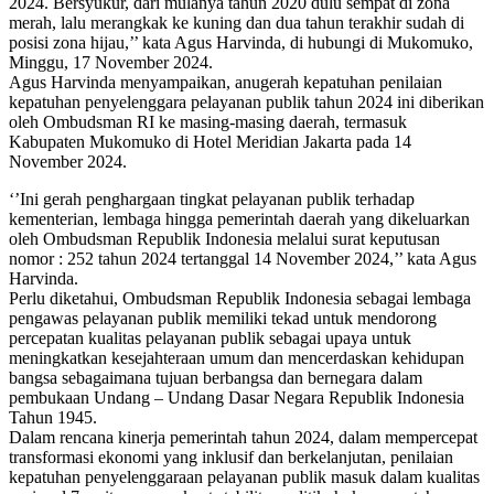
2024. Bersyukur, dari mulanya tahun 2020 dulu sempat di zona
merah, lalu merangkak ke kuning dan dua tahun terakhir sudah di
posisi zona hijau,’’ kata Agus Harvinda, di hubungi di Mukomuko,
Minggu, 17 November 2024.
Agus Harvinda menyampaikan, anugerah kepatuhan penilaian
kepatuhan penyelenggara pelayanan publik tahun 2024 ini diberikan
oleh Ombudsman RI ke masing-masing daerah, termasuk
Kabupaten Mukomuko di Hotel Meridian Jakarta pada 14
November 2024.
‘’Ini gerah penghargaan tingkat pelayanan publik terhadap
kementerian, lembaga hingga pemerintah daerah yang dikeluarkan
oleh Ombudsman Republik Indonesia melalui surat keputusan
nomor : 252 tahun 2024 tertanggal 14 November 2024,’’ kata Agus
Harvinda.
Perlu diketahui, Ombudsman Republik Indonesia sebagai lembaga
pengawas pelayanan publik memiliki tekad untuk mendorong
percepatan kualitas pelayanan publik sebagai upaya untuk
meningkatkan kesejahteraan umum dan mencerdaskan kehidupan
bangsa sebagaimana tujuan berbangsa dan bernegara dalam
pembukaan Undang – Undang Dasar Negara Republik Indonesia
Tahun 1945.
Dalam rencana kinerja pemerintah tahun 2024, dalam mempercepat
transformasi ekonomi yang inklusif dan berkelanjutan, penilaian
kepatuhan penyelenggaraan pelayanan publik masuk dalam kualitas