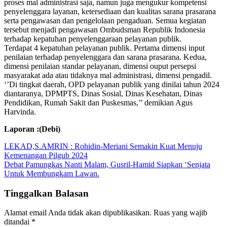
proses mal administrasi saja, namun juga mengukur kompetensi
penyelenggara layanan, ketersediaan dan kualitas sarana prasarana
serta pengawasan dan pengelolaan pengaduan. Semua kegiatan
tersebut menjadi pengawasan Ombudsman Republik Indonesia
terhadap kepatuhan penyelenggaraan pelayanan publik.
Terdapat 4 kepatuhan pelayanan publik. Pertama dimensi input
penilaian terhadap penyelenggara dan sarana prasarana. Kedua,
dimensi penilaian standar pelayanan, dimensi ouput persepsi
masyarakat ada atau tidaknya mal administrasi, dimensi pengadil.
‘’Di tingkat daerah, OPD pelayanan publik yang dinilai tahun 2024
diantaranya, DPMPTS, Dinas Sosial, Dinas Kesehatan, Dinas
Pendidikan, Rumah Sakit dan Puskesmas,’’ demikian Agus
Harvinda.
Laporan :(Debi)
Navigasi
LEKAD,S.AMRIN : Rohidin-Meriani Semakin Kuat Menuju
Kemenangan Pilgub 2024
pos
Debat Pamungkas Nanti Malam, Gusril-Hamid Siapkan ‘Senjata
Untuk Membungkam Lawan.
Tinggalkan Balasan
Alamat email Anda tidak akan dipublikasikan.
Ruas yang wajib
ditandai
*