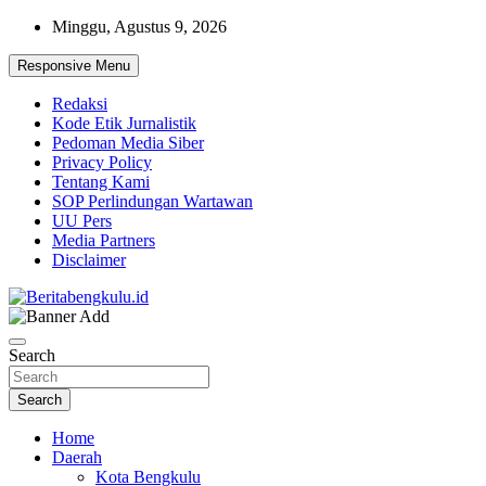
Skip
Minggu, Agustus 9, 2026
to
content
Responsive Menu
Redaksi
Kode Etik Jurnalistik
Pedoman Media Siber
Privacy Policy
Tentang Kami
SOP Perlindungan Wartawan
UU Pers
Media Partners
Disclaimer
Profesional & Independen
Beritabengkulu.id
Search
Search
Home
Daerah
Kota Bengkulu