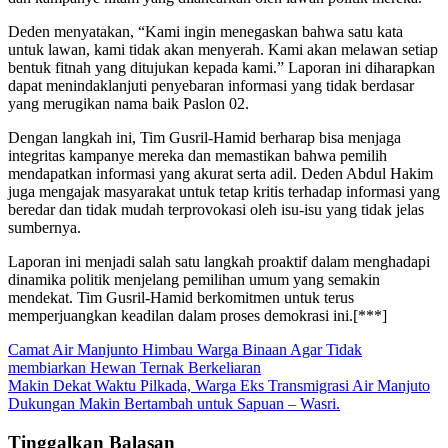
Deden menyatakan, “Kami ingin menegaskan bahwa satu kata
untuk lawan, kami tidak akan menyerah. Kami akan melawan setiap
bentuk fitnah yang ditujukan kepada kami.” Laporan ini diharapkan
dapat menindaklanjuti penyebaran informasi yang tidak berdasar
yang merugikan nama baik Paslon 02.
Dengan langkah ini, Tim Gusril-Hamid berharap bisa menjaga
integritas kampanye mereka dan memastikan bahwa pemilih
mendapatkan informasi yang akurat serta adil. Deden Abdul Hakim
juga mengajak masyarakat untuk tetap kritis terhadap informasi yang
beredar dan tidak mudah terprovokasi oleh isu-isu yang tidak jelas
sumbernya.
Laporan ini menjadi salah satu langkah proaktif dalam menghadapi
dinamika politik menjelang pemilihan umum yang semakin
mendekat. Tim Gusril-Hamid berkomitmen untuk terus
memperjuangkan keadilan dalam proses demokrasi ini.[***]
Navigasi
Camat Air Manjunto Himbau Warga Binaan Agar Tidak
membiarkan Hewan Ternak Berkeliaran
pos
Makin Dekat Waktu Pilkada, Warga Eks Transmigrasi Air Manjuto
Dukungan Makin Bertambah untuk Sapuan – Wasri.
Tinggalkan Balasan