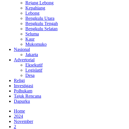
Rejang Lebong
Kepahiang
Lebong
Bengkulu Utara
Bengkulu Tengah
Bengkulu Selatan
Seluma
Kaur
Mukomuko
Nasional
Jakarta
Advertorial
Eksekutif
Legislatif
Desa
Religi
Investigasi
Polhukam
Tajuk Rencana
Dapurku
Home
2024
November
2