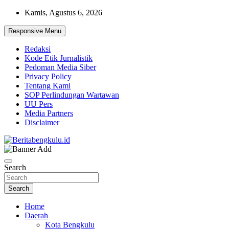
Skip
Kamis, Agustus 6, 2026
to
content
Responsive Menu
Redaksi
Kode Etik Jurnalistik
Pedoman Media Siber
Privacy Policy
Tentang Kami
SOP Perlindungan Wartawan
UU Pers
Media Partners
Disclaimer
Profesional & Independen
Beritabengkulu.id
Search
Search
Home
Daerah
Kota Bengkulu