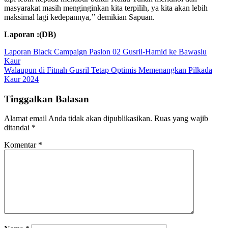
masyarakat masih menginginkan kita terpilih, ya kita akan lebih
maksimal lagi kedepannya,’’ demikian Sapuan.
Laporan :(DB)
Navigasi
Laporan Black Campaign Paslon 02 Gusril-Hamid ke Bawaslu
Kaur
pos
Walaupun di Fitnah Gusril Tetap Optimis Memenangkan Pilkada
Kaur 2024
Tinggalkan Balasan
Alamat email Anda tidak akan dipublikasikan.
Ruas yang wajib
ditandai
*
Komentar
*