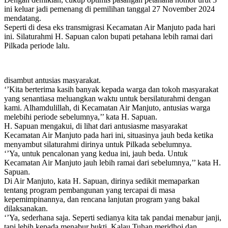
ini keluar jadi pemenang di pemilihan tanggal 27 November 2024
mendatang.
Seperti di desa eks transmigrasi Kecamatan Air Manjuto pada hari
ini. Silaturahmi H. Sapuan calon bupati petahana lebih ramai dari
Pilkada periode lalu.
disambut antusias masyarakat.
‘’Kita berterima kasih banyak kepada warga dan tokoh masyarakat
yang senantiasa meluangkan waktu untuk bersilaturahmi dengan
kami. Alhamdulillah, di Kecamatan Air Manjuto, antusias warga
melebihi periode sebelumnya,’’ kata H. Sapuan.
H. Sapuan mengakui, di lihat dari antusiasme masyarakat
Kecamatan Air Manjuto pada hari ini, situasinya jauh beda ketika
menyambut silaturahmi dirinya untuk Pilkada sebelumnya.
‘’Ya, untuk pencalonan yang kedua ini, jauh beda. Untuk
Kecamatan Air Manjuto jauh lebih ramai dari sebelumnya,’’ kata H.
Sapuan.
Di Air Manjuto, kata H. Sapuan, dirinya sedikit memaparkan
tentang program pembangunan yang tercapai di masa
kepemimpinannya, dan rencana lanjutan program yang bakal
dilaksanakan.
‘’Ya, sederhana saja. Seperti sedianya kita tak pandai menabur janji,
tapi lebih kepada menabur bukti. Kalau Tuhan meridhoi dan