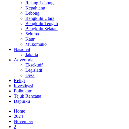
Rejang Lebong
Kepahiang
Lebong
Bengkulu Utara
Bengkulu Tengah
Bengkulu Selatan
Seluma
Kaur
Mukomuko
Nasional
Jakarta
Advertorial
Eksekutif
Legislatif
Desa
Religi
Investigasi
Polhukam
Tajuk Rencana
Dapurku
Home
2024
November
2