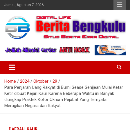
Skip
Jumat, Agustus 7, 2026
to
content
Profesional & Independen
Beritabengkulu.id
Home
2024
Oktober
29
Para Penjarah Uang Rakyat di Bumi Sease Sehijean Mulai Ketar
Ketir dibuat Kejari Kaur Karena Beberapa Waktu ini Banyak
diungkap Praktek Kotor Oknum Pejabat Yang Ternyata
Merugikan Negara dan Rakyat
DAERAH
KAUR