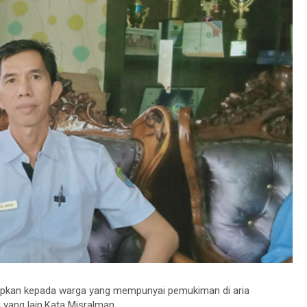
apkan kepada warga yang mempunyai pemukiman di aria
i yang lain.Kata Misralman