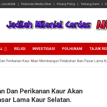
 Jurnalistik
Pedoman Media Siber
Privacy Policy
Tentang Kami
S
AL
RELIGI
INVESTIGASI
POLHUKAM
TAJUK R
 Dan Perikanan Kaur Akan Membangun Pelabuhan Ikan Pasar Lama Ka
an Dan Perikanan Kaur Akan
sar Lama Kaur Selatan.