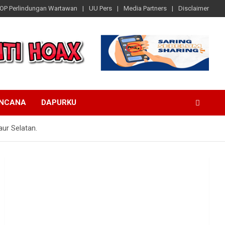
OP Perlindungan Wartawan
UU Pers
Media Partners
Disclaimer
ENCANA
DAPURKU
ur Selatan.