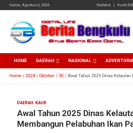
Skip
Kamis, Agustus 6, 2026
Redaksi
Kode Etik
to
content
Profesional & Independen
Beritabengkulu.id
HOME
DAERAH
NASIONAL
ADVERTORI
Home
2024
Oktober
30
Awal Tahun 2025 Dinas Kelautan
DAERAH
KAUR
Awal Tahun 2025 Dinas Kelaut
Membangun Pelabuhan Ikan Pa