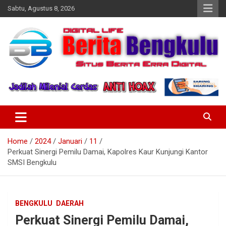
Skip
Sabtu, Agustus 8, 2026
to
content
Profesional & Independen
Beritabengkulu.id
Home
2024
Januari
11
Perkuat Sinergi Pemilu Damai, Kapolres Kaur Kunjungi Kantor
SMSI Bengkulu
BENGKULU
DAERAH
Perkuat Sinergi Pemilu Damai,