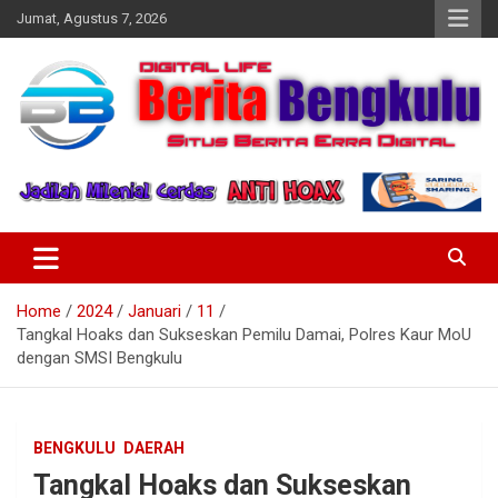
Skip
Jumat, Agustus 7, 2026
to
content
Profesional & Independen
Beritabengkulu.id
Home
2024
Januari
11
Tangkal Hoaks dan Sukseskan Pemilu Damai, Polres Kaur MoU
dengan SMSI Bengkulu
BENGKULU
DAERAH
Tangkal Hoaks dan Sukseskan