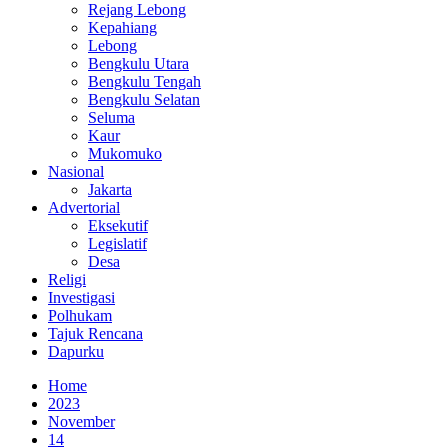
Rejang Lebong
Kepahiang
Lebong
Bengkulu Utara
Bengkulu Tengah
Bengkulu Selatan
Seluma
Kaur
Mukomuko
Nasional
Jakarta
Advertorial
Eksekutif
Legislatif
Desa
Religi
Investigasi
Polhukam
Tajuk Rencana
Dapurku
Home
2023
November
14