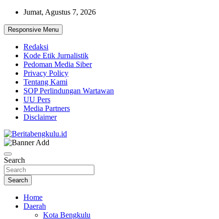
Skip
Jumat, Agustus 7, 2026
to
content
Responsive Menu
Redaksi
Kode Etik Jurnalistik
Pedoman Media Siber
Privacy Policy
Tentang Kami
SOP Perlindungan Wartawan
UU Pers
Media Partners
Disclaimer
Profesional & Independen
Beritabengkulu.id
Search
Search
Home
Daerah
Kota Bengkulu