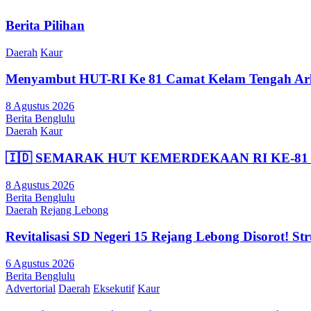
Berita Pilihan
Daerah
Kaur
Menyambut HUT-RI Ke 81 Camat Kelam Tengah Arliu
8 Agustus 2026
Berita Benglulu
Daerah
Kaur
🇮🇩 SEMARAK HUT KEMERDEKAAN RI KE-81 
8 Agustus 2026
Berita Benglulu
Daerah
Rejang Lebong
Revitalisasi SD Negeri 15 Rejang Lebong Disorot! 
6 Agustus 2026
Berita Benglulu
Advertorial
Daerah
Eksekutif
Kaur