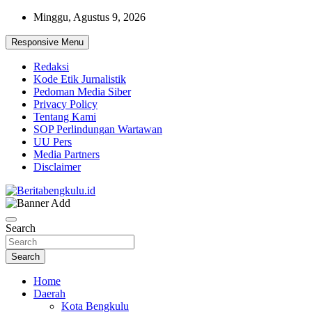
Skip
Minggu, Agustus 9, 2026
to
content
Responsive Menu
Redaksi
Kode Etik Jurnalistik
Pedoman Media Siber
Privacy Policy
Tentang Kami
SOP Perlindungan Wartawan
UU Pers
Media Partners
Disclaimer
Profesional & Independen
Beritabengkulu.id
Search
Search
Home
Daerah
Kota Bengkulu