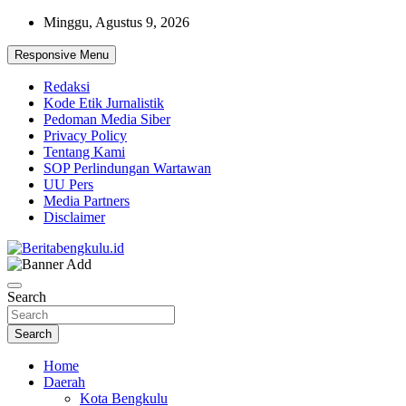
Skip
Minggu, Agustus 9, 2026
to
content
Responsive Menu
Redaksi
Kode Etik Jurnalistik
Pedoman Media Siber
Privacy Policy
Tentang Kami
SOP Perlindungan Wartawan
UU Pers
Media Partners
Disclaimer
Profesional & Independen
Beritabengkulu.id
Search
Search
Home
Daerah
Kota Bengkulu