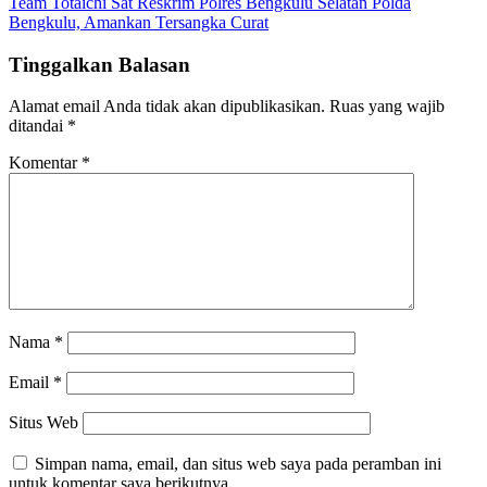
Team Totaichi Sat Reskrim Polres Bengkulu Selatan Polda
pos
Bengkulu, Amankan Tersangka Curat
Tinggalkan Balasan
Alamat email Anda tidak akan dipublikasikan.
Ruas yang wajib
ditandai
*
Komentar
*
Nama
*
Email
*
Situs Web
Simpan nama, email, dan situs web saya pada peramban ini
untuk komentar saya berikutnya.