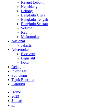
Rejang Lebong
Kepahiang
Lebong
Bengkulu Utara
Bengkulu Tengah
Bengkulu Selatan
Seluma
Kaur
Mukomuko
Nasional
Jakarta
Advertorial
Eksekutif
Legislatif
Desa
Religi
Investigasi
Polhukam
Tajuk Rencana
Dapurku
Home
2023
Januari
25