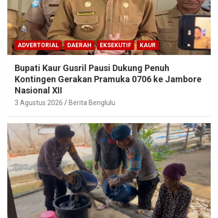
ADVERTORIAL
DAERAH
EKSEKUTIF
KAUR
Bupati Kaur Gusril Pausi Dukung Penuh
Kontingen Gerakan Pramuka 0706 ke Jambore
Nasional XII
3 Agustus 2026
Berita Benglulu