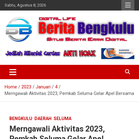
Skip
Sabtu, Agustus 8, 2026
to
content
Profesional & Independen
Beritabengkulu.id
Home
2023
Januari
4
Merngawali Aktivitas 2023, Pemkab Seluma Gelar Apel Bersama
BENGKULU
DAERAH
SELUMA
Merngawali Aktivitas 2023,
Pemkab Seluma Gelar Apel