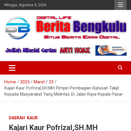
Skip
Minggu, Agustus 9, 2026
to
content
Profesional & Independen
Beritabengkulu.id
Home
2025
Maret
23
Kajari Kaur Pofrizal,SH.MH Pimpin Pembagian Ratusan Takjil
Kepada Masyarakat Yang Melintas Di Jalan Raya Kepala Pasar
DAERAH
KAUR
Kajari Kaur Pofrizal,SH.MH