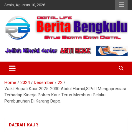
Skip
Senin, Agustus 10, 2026
to
content
Profesional & Independen
Beritabengkulu.id
Home
2024
Desember
22
Wakil Bupati Kaur 2025-2030 Abdul Hamid,S.Pd.I Mengapresiasi
Terhadap Kinerja Polres Kaur Terus Memburu Pelaku
Pembunuhan Di Karang Dapo.
DAERAH
KAUR