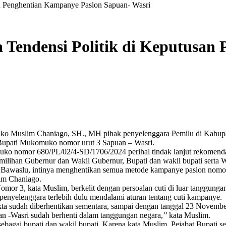
n Penghentian Kampanye Paslon Sapuan- Wasri
Tendensi Politik di Keputusan
ko Muslim Chaniago, SH., MH pihak penyelenggara Pemilu di Kabu
Bupati Mukomuko nomor urut 3 Sapuan – Wasri.
nomor 680/PL/02/4-SD/1706/2024 perihal tindak lanjut rekomendasi
lihan Gubernur dan Wakil Gubernur, Bupati dan wakil bupati serta Wa
awaslu, intinya menghentikan semua metode kampanye paslon nomor 3
lim Chaniago.
 3, kata Muslim, berkelit dengan persoalan cuti di luar tanggungan 
enyelenggara terlebih dulu mendalami aturan tentang cuti kampanye.
kta sudah diberhentikan sementara, sampai dengan tanggal 23 Novembe
n -Wasri sudah berhenti dalam tanggungan negara,’’ kata Muslim.
ebagai bupati dan wakil bupati. Karena kata Muslim, Pejabat Bupati s