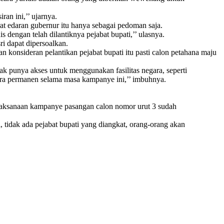
an ini,’’ ujarnya.
t edaran gubernur itu hanya sebagai pedoman saja.
s dengan telah dilantiknya pejabat bupati,’’ ulasnya.
 dapat dipersoalkan.
n konsideran pelantikan pejabat bupati itu pasti calon petahana maju
dak punya akses untuk menggunakan fasilitas negara, seperti
cara permanen selama masa kampanye ini,’’ imbuhnya.
elaksanaan kampanye pasangan calon nomor urut 3 sudah
 tidak ada pejabat bupati yang diangkat, orang-orang akan