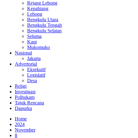
Rejang Lebong
Kepahiang
Lebong
Bengkulu Utara
Bengkulu Tengah
Bengkulu Selatan
Seluma
Kaur
Mukomuko
Nasional
Jakarta
Advertorial
Eksekutif
Legislatif
Desa
Religi
Investigasi
Polhukam
Tajuk Rencana
Dapurku
Home
2024
November
8