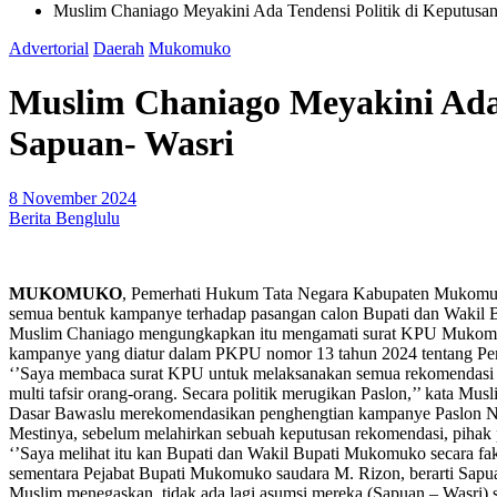
Muslim Chaniago Meyakini Ada Tendensi Politik di Keputusa
Advertorial
Daerah
Mukomuko
Muslim Chaniago Meyakini Ada 
Sapuan- Wasri
8 November 2024
Berita Benglulu
MUKOMUKO
, Pemerhati Hukum Tata Negara Kabupaten Mukomu
semua bentuk kampanye terhadap pasangan calon Bupati dan Wakil 
Muslim Chaniago mengungkapkan itu mengamati surat KPU Mukomuko 
kampanye yang diatur dalam PKPU nomor 13 tahun 2024 tentang Pemi
‘’Saya membaca surat KPU untuk melaksanakan semua rekomendasi B
multi tafsir orang-orang. Secara politik merugikan Paslon,’’ kata Mus
Dasar Bawaslu merekomendasikan penghengtian kampanye Paslon Nomor
Mestinya, sebelum melahirkan sebuah keputusan rekomendasi, pihak p
‘’Saya melihat itu kan Bupati dan Wakil Bupati Mukomuko secara fa
sementara Pejabat Bupati Mukomuko saudara M. Rizon, berarti Sapua
Muslim menegaskan, tidak ada lagi asumsi mereka (Sapuan – Wasri) s