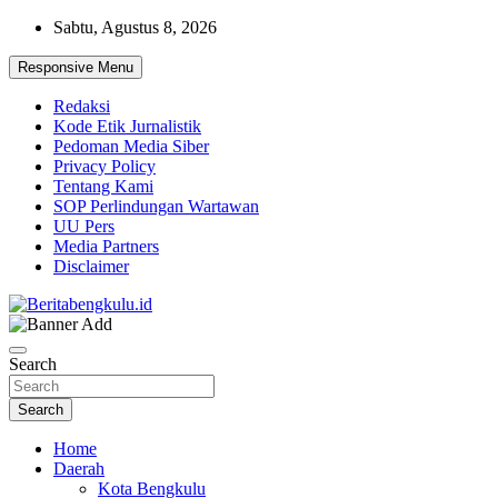
Skip
Sabtu, Agustus 8, 2026
to
content
Responsive Menu
Redaksi
Kode Etik Jurnalistik
Pedoman Media Siber
Privacy Policy
Tentang Kami
SOP Perlindungan Wartawan
UU Pers
Media Partners
Disclaimer
Profesional & Independen
Beritabengkulu.id
Search
Search
Home
Daerah
Kota Bengkulu