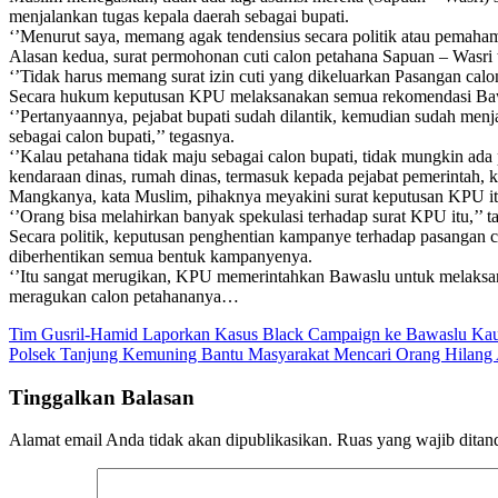
menjalankan tugas kepala daerah sebagai bupati.
‘’Menurut saya, memang agak tendensius secara politik atau pemahama
Alasan kedua, surat permohonan cuti calon petahana Sapuan – Wasri 
‘’Tidak harus memang surat izin cuti yang dikeluarkan Pasangan calon 
Secara hukum keputusan KPU melaksanakan semua rekomendasi Bawa
‘’Pertanyaannya, pejabat bupati sudah dilantik, kemudian sudah menja
sebagai calon bupati,’’ tegasnya.
‘’Kalau petahana tidak maju sebagai calon bupati, tidak mungkin ada p
kendaraan dinas, rumah dinas, termasuk kepada pejabat pemerintah, k
Mangkanya, kata Muslim, pihaknya meyakini surat keputusan KPU itu 
‘’Orang bisa melahirkan banyak spekulasi terhadap surat KPU itu,’’ t
Secara politik, keputusan penghentian kampanye terhadap pasangan 
diberhentikan semua bentuk kampanyenya.
‘’Itu sangat merugikan, KPU memerintahkan Bawaslu untuk melaksanaka
meragukan calon petahananya…
Navigasi
Tim Gusril-Hamid Laporkan Kasus Black Campaign ke Bawaslu Ka
Polsek Tanjung Kemuning Bantu Masyarakat Mencari Orang Hilang
pos
Tinggalkan Balasan
Alamat email Anda tidak akan dipublikasikan.
Ruas yang wajib ditan