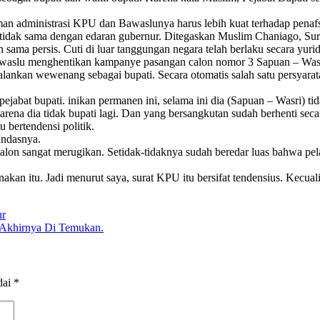
n administrasi KPU dan Bawaslunya harus lebih kuat terhadap penafsir
tidak sama dengan edaran gubernur. Ditegaskan Muslim Chaniago, Sura
sama persis. Cuti di luar tanggungan negara telah berlaku secara yuridi
slu menghentikan kampanye pasangan calon nomor 3 Sapuan – Wasri
lankan wewenang sebagai bupati. Secara otomatis salah satu persyarata
ejabat bupati. inikan permanen ini, selama ini dia (Sapuan – Wasri) ti
arena dia tidak bupati lagi. Dan yang bersangkutan sudah berhenti se
bertendensi politik.
andasnya.
calon sangat merugikan. Setidak-tidaknya sudah beredar luas bahwa p
n itu. Jadi menurut saya, surat KPU itu bersifat tendensius. Kecuali,
ur
 Akhirnya Di Temukan.
dai
*