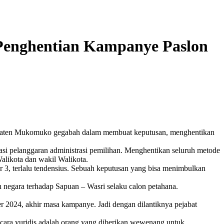
 Penghentian Kampanye Paslon
paten Mukomuko gegabah dalam membuat keputusan, menghentikan
 pelanggaran administrasi pemilihan. Menghentikan seluruh metode
likota dan wakil Walikota.
, terlalu tendensius. Sebuah keputusan yang bisa menimbulkan
negara terhadap Sapuan – Wasri selaku calon petahana.
r 2024, akhir masa kampanye. Jadi dengan dilantiknya pejabat
ecara yuridis adalah orang yang diberikan wewenang untuk