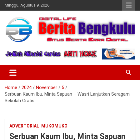
Skip
Minggu, Agustus 9, 2026
to
content
Profesional & Independen
Beritabengkulu.id
Home
2024
November
5
Serbuan Kaum Ibu, Minta Sapuan – Wasri Lanjutkan Seragam
Sekolah Gratis.
ADVERTORIAL
MUKOMUKO
Serbuan Kaum Ibu, Minta Sapuan