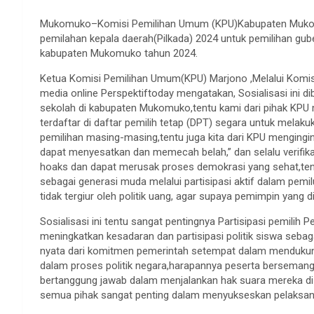
Mukomuko–Komisi Pemilihan Umum (KPU)Kabupaten Mukomuk
pemilahan kepala daerah(Pilkada) 2024 untuk pemilihan gube
kabupaten Mukomuko tahun 2024.
Ketua Komisi Pemilihan Umum(KPU) Marjono ,Melalui Komis
media online Perspektiftoday mengatakan, Sosialisasi ini 
sekolah di kabupaten Mukomuko,tentu kami dari pihak KPU 
terdaftar di daftar pemilih tetap (DPT) segara untuk melak
pemilihan masing-masing,tentu juga kita dari KPU mengingin
dapat menyesatkan dan memecah belah,” dan selalu verifik
hoaks dan dapat merusak proses demokrasi yang sehat,ten
sebagai generasi muda melalui partisipasi aktif dalam pem
tidak tergiur oleh politik uang, agar supaya pemimpin yang 
Sosialisasi ini tentu sangat pentingnya Partisipasi pemilih
meningkatkan kesadaran dan partisipasi politik siswa sebag
nyata dari komitmen pemerintah setempat dalam mendukung 
dalam proses politik negara,harapannya peserta bersemanga
bertanggung jawab dalam menjalankan hak suara mereka d
semua pihak sangat penting dalam menyukseskan pelaksanaa