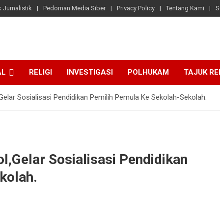
 Jurnalistik
Pedoman Media Siber
Privacy Policy
Tentang Kami
S
AL
RELIGI
INVESTIGASI
POLHUKAM
TAJUK R
ar Sosialisasi Pendidikan Pemilih Pemula Ke Sekolah-Sekolah.
Gelar Sosialisasi Pendidikan
kolah.