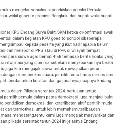
o mengelar sosialisasi pendidikan pemilih Pemula
nur wakil gubenur propinsi Bengkulu dan bupati wakil bupati
ioner KPU Endang Surya Bakti,SKM ketika dikonfirmasi awak
dibentuk dalam kegiatan KPU goes to school dibeberapa
menghimbau kepada peserta yang ikut hadir,apabila belum
ukan dan melapor di PPS atau di PPK di wilayah tempat
kan para siswa agar berhati-hati terhadap berita hoaks yang
asi informasi yang diterima sebelum menyebarkan nya berita
tu juga kita mengajak siswa untuk mewujudkan peran
ilu dengan memberikan suara, pemilih tentu harus cerdas dan
dipilih berdasarkan kualitas dan gagasannya,ucapnya Endang.
 Pemula dalam Pilkada serentak 2024, bertujuan untuk
ai pemilih pemula dalam pesta demokrasi, juga menjadi bukti
pendidikan demokrasi dan keterlibatan aktif pemilih muda
t dan termotivasi untuk lebih memahami,terlibat,dan
i masa mendatang,tentu kami juga mengajak masyarakat dan
n pilkada serentak tahun 2024 ini jelasnya Endang.