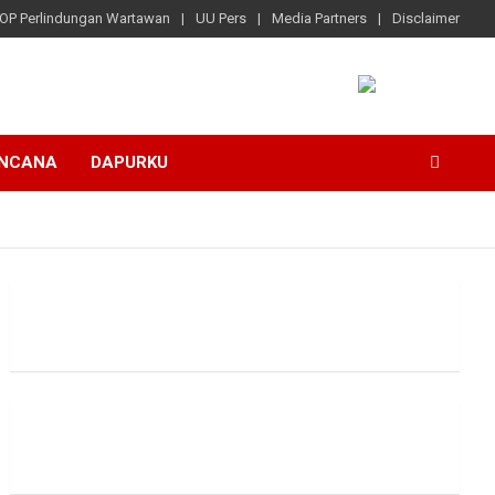
OP Perlindungan Wartawan
UU Pers
Media Partners
Disclaimer
ENCANA
DAPURKU