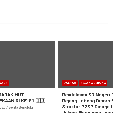
KAUR
DAERAH
REJANG LEBONG
MARAK HUT
Revitalisasi SD Negeri 
KAAN RI KE-81 🇮🇩
Rejang Lebong Disorot
Struktur P2SP Diduga 
2026
Berita Benglulu
Juknis, Bangunan Lam