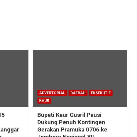
ADVERTORIAL
DAERAH
EKSEKUTIF
KAUR
15
Bupati Kaur Gusril Pausi
!
Dukung Penuh Kontingen
Langgar
Gerakan Pramuka 0706 ke
a
Jambore Nasional XII