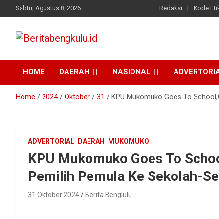
Skip
Sabtu, Agustus 8, 2026
Redaksi
Kode Etik
to
content
Profesional & Independen
Beritabengkulu.id
HOME
DAERAH
NASIONAL
ADVERTORI
Home
2024
Oktober
31
KPU Mukomuko Goes To School,Gel
ADVERTORIAL
DAERAH
MUKOMUKO
KPU Mukomuko Goes To School,
Pemilih Pemula Ke Sekolah-Se
31 Oktober 2024
Berita Benglulu