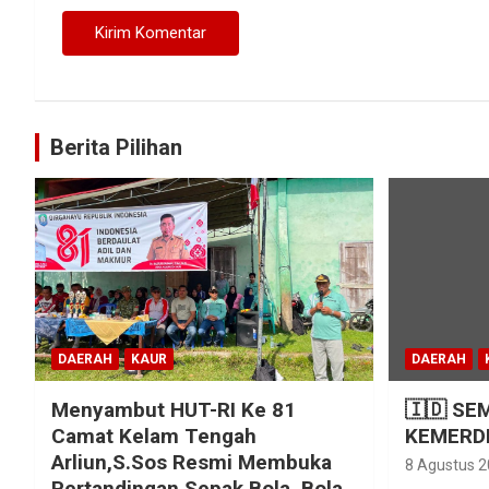
Berita Pilihan
DAERAH
KAUR
DAERAH
Menyambut HUT-RI Ke 81
🇮🇩 SE
Camat Kelam Tengah
KEMERDE
Arliun,S.Sos Resmi Membuka
8 Agustus 
Pertandingan Sepak Bola, Bola