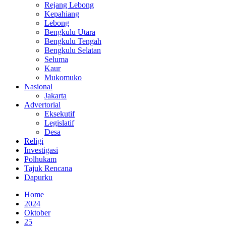
Rejang Lebong
Kepahiang
Lebong
Bengkulu Utara
Bengkulu Tengah
Bengkulu Selatan
Seluma
Kaur
Mukomuko
Nasional
Jakarta
Advertorial
Eksekutif
Legislatif
Desa
Religi
Investigasi
Polhukam
Tajuk Rencana
Dapurku
Home
2024
Oktober
25