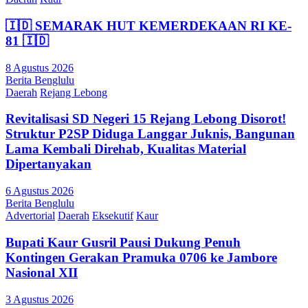
🇮🇩 SEMARAK HUT KEMERDEKAAN RI KE-
81 🇮🇩
8 Agustus 2026
Berita Benglulu
Daerah
Rejang Lebong
Revitalisasi SD Negeri 15 Rejang Lebong Disorot!
Struktur P2SP Diduga Langgar Juknis, Bangunan
Lama Kembali Direhab, Kualitas Material
Dipertanyakan
6 Agustus 2026
Berita Benglulu
Advertorial
Daerah
Eksekutif
Kaur
Bupati Kaur Gusril Pausi Dukung Penuh
Kontingen Gerakan Pramuka 0706 ke Jambore
Nasional XII
3 Agustus 2026