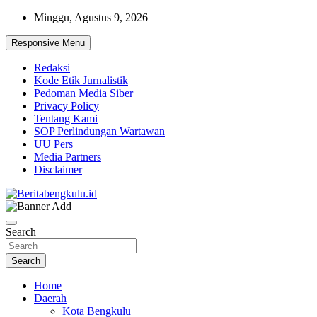
Skip
Minggu, Agustus 9, 2026
to
content
Responsive Menu
Redaksi
Kode Etik Jurnalistik
Pedoman Media Siber
Privacy Policy
Tentang Kami
SOP Perlindungan Wartawan
UU Pers
Media Partners
Disclaimer
Profesional & Independen
Beritabengkulu.id
Search
Search
Home
Daerah
Kota Bengkulu