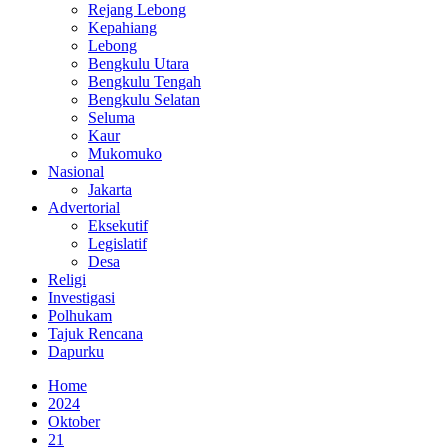
Rejang Lebong
Kepahiang
Lebong
Bengkulu Utara
Bengkulu Tengah
Bengkulu Selatan
Seluma
Kaur
Mukomuko
Nasional
Jakarta
Advertorial
Eksekutif
Legislatif
Desa
Religi
Investigasi
Polhukam
Tajuk Rencana
Dapurku
Home
2024
Oktober
21