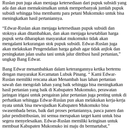
Ruslan pun juga akan menjaga ketersediaan dari pupuk subsidi yang
ada dan akan memaksimalkan untuk memperbanyak jumlah pupuk
subsidi sehingga bisa membantu para petani Mukomuko untuk bisa
meningkatkan hasil pertaniannya.
“Edwar-Ruslan akan menjaga ketersediaan pupuk subsidi dan
stoknya akan ditambahkan, dan akan menjaga kesetablian harga
pupuk serta diharapkan masyarakat mukomuko tidak akan
mengalami kekurangan stok pupuk subsidi. Edwar-Ruslan juga
akan melakukan Pengendalian harga gabah agar tidak anjlok dan
peningkatan jalan usaha tani untuk jalur ditribusi hasil pertanian,”
ungkap Bang Edwar.
Bang Edwar menambahkan dalam keterangannya ketika bertemu
dengan masyarakat Kecamatan Lubuk Pinang. “ Kami Edwar-
Ruslan memiliki rencana akan Menambah luas lahan pertanian
sawah dan mengolah lahan yang baik sehingga bisa meningkatkan
hasil pertanian yang baik di Kabupaten Mukomuko, perawatan
jaringan irigasi untuk pengairan jalur pertanian juga penting untuk di
perhatikan sehingga Edwar-Ruslan pun akan melakukan kerja-kerja
nyata untuk bisa mewujudkan Kabupaten Mukomuko bisa
swasembada beras, baik dari proses pertaniannya, pasca panen dan
jalur pendistribusian, ini semua merupakan target kami untuk bisa
segera menyelesaikan. Edwar-Ruslan memiliki keinginan untuk
membuat Kabupaten Mukomuko ini maju dn bermartabat,”