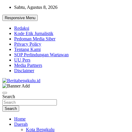
Skip
Sabtu, Agustus 8, 2026
to
content
Responsive Menu
Redaksi
Kode Etik Jurnalistik
Pedoman Media Siber
Privacy Policy
Tentang Kami
SOP Perlindungan Wartawan
UU Pers
Media Partners
Disclaimer
Profesional & Independen
Beritabengkulu.id
Search
Search
Home
Daerah
Kota Bengkulu