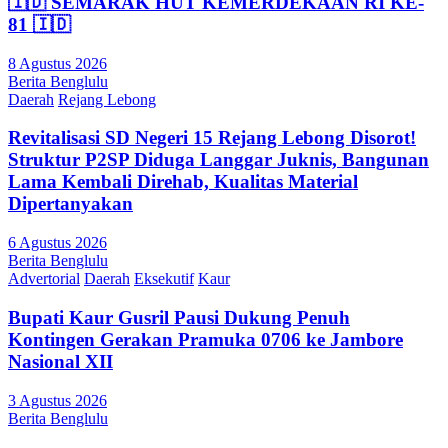
🇮🇩 SEMARAK HUT KEMERDEKAAN RI KE-
81 🇮🇩
8 Agustus 2026
Berita Benglulu
Daerah
Rejang Lebong
Revitalisasi SD Negeri 15 Rejang Lebong Disorot!
Struktur P2SP Diduga Langgar Juknis, Bangunan
Lama Kembali Direhab, Kualitas Material
Dipertanyakan
6 Agustus 2026
Berita Benglulu
Advertorial
Daerah
Eksekutif
Kaur
Bupati Kaur Gusril Pausi Dukung Penuh
Kontingen Gerakan Pramuka 0706 ke Jambore
Nasional XII
3 Agustus 2026
Berita Benglulu