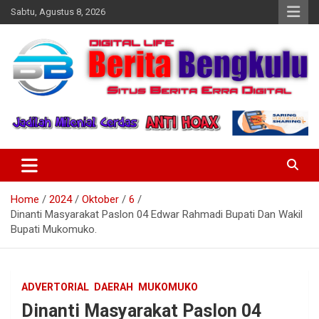
Skip
Sabtu, Agustus 8, 2026
to
content
Profesional & Independen
Beritabengkulu.id
Home
2024
Oktober
6
Dinanti Masyarakat Paslon 04 Edwar Rahmadi Bupati Dan Wakil
Bupati Mukomuko.
ADVERTORIAL
DAERAH
MUKOMUKO
Dinanti Masyarakat Paslon 04