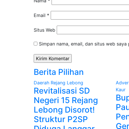
Nama
*
Email
*
Situs Web
Simpan nama, email, dan situs web saya 
Berita Pilihan
Daerah
Rejang Lebong
Adver
Revitalisasi SD
Kaur
Bup
Negeri 15 Rejang
Pau
Lebong Disorot!
Pen
Struktur P2SP
Ge
Diduga Langgar