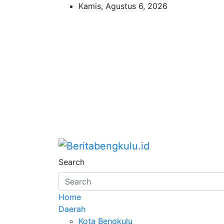
Skip
Kamis, Agustus 6, 2026
to
content
Beritabengkulu.id
Profesional & Independen
Search
Home
Daerah
Kota Bengkulu