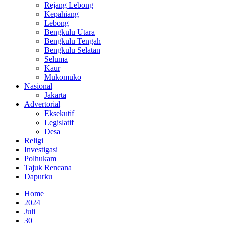
Rejang Lebong
Kepahiang
Lebong
Bengkulu Utara
Bengkulu Tengah
Bengkulu Selatan
Seluma
Kaur
Mukomuko
Nasional
Jakarta
Advertorial
Eksekutif
Legislatif
Desa
Religi
Investigasi
Polhukam
Tajuk Rencana
Dapurku
Home
2024
Juli
30