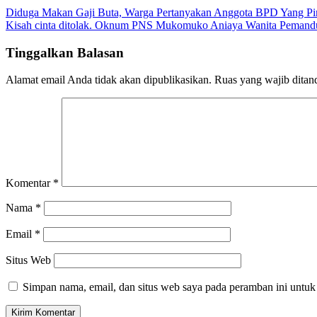
Navigasi
Diduga Makan Gaji Buta, Warga Pertanyakan Anggota BPD Yang Pi
Kisah cinta ditolak. Oknum PNS Mukomuko Aniaya Wanita Pemandu 
pos
Tinggalkan Balasan
Alamat email Anda tidak akan dipublikasikan.
Ruas yang wajib ditan
Komentar
*
Nama
*
Email
*
Situs Web
Simpan nama, email, dan situs web saya pada peramban ini untuk