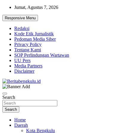
Skip
Jumat, Agustus 7, 2026
to
content
Responsive Menu
Redaksi
Kode Etik Jurnalistik
Pedoman Media Siber
Privacy Policy
Tentang Kami
SOP Perlindungan Wartawan
UU Pers
Media Partners
Disclaimer
Profesional & Independen
Beritabengkulu.id
Search
Search
Home
Daerah
Kota Bengkulu