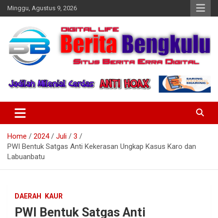
Skip
Minggu, Agustus 9, 2026
to
content
Profesional & Independen
Beritabengkulu.id
Home
2024
Juli
3
PWI Bentuk Satgas Anti Kekerasan Ungkap Kasus Karo dan
Labuanbatu
DAERAH
KAUR
PWI Bentuk Satgas Anti