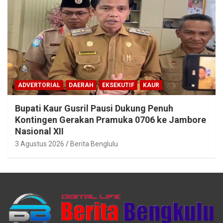
ADVERTORIAL
DAERAH
EKSEKUTIF
KAUR
Bupati Kaur Gusril Pausi Dukung Penuh
Kontingen Gerakan Pramuka 0706 ke Jambore
Nasional XII
3 Agustus 2026
Berita Benglulu