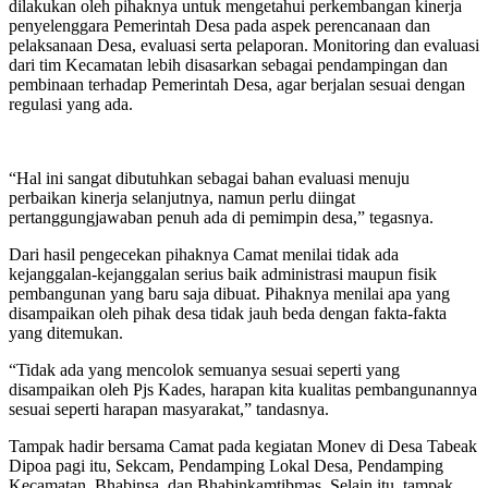
dilakukan oleh pihaknya untuk mengetahui perkembangan kinerja
penyelenggara Pemerintah Desa pada aspek perencanaan dan
pelaksanaan Desa, evaluasi serta pelaporan. Monitoring dan evaluasi
dari tim Kecamatan lebih disasarkan sebagai pendampingan dan
pembinaan terhadap Pemerintah Desa, agar berjalan sesuai dengan
regulasi yang ada.
“Hal ini sangat dibutuhkan sebagai bahan evaluasi menuju
perbaikan kinerja selanjutnya, namun perlu diingat
pertanggungjawaban penuh ada di pemimpin desa,” tegasnya.
Dari hasil pengecekan pihaknya Camat menilai tidak ada
kejanggalan-kejanggalan serius baik administrasi maupun fisik
pembangunan yang baru saja dibuat. Pihaknya menilai apa yang
disampaikan oleh pihak desa tidak jauh beda dengan fakta-fakta
yang ditemukan.
“Tidak ada yang mencolok semuanya sesuai seperti yang
disampaikan oleh Pjs Kades, harapan kita kualitas pembangunannya
sesuai seperti harapan masyarakat,” tandasnya.
Tampak hadir bersama Camat pada kegiatan Monev di Desa Tabeak
Dipoa pagi itu, Sekcam, Pendamping Lokal Desa, Pendamping
Kecamatan, Bhabinsa, dan Bhabinkamtibmas. Selain itu, tampak