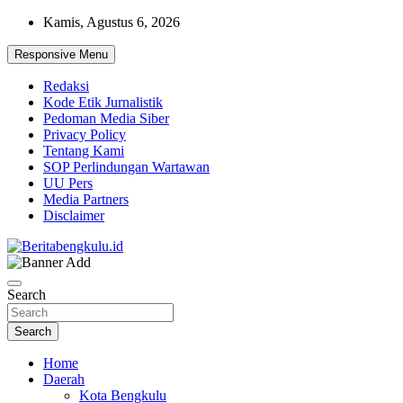
Skip
Kamis, Agustus 6, 2026
to
content
Responsive Menu
Redaksi
Kode Etik Jurnalistik
Pedoman Media Siber
Privacy Policy
Tentang Kami
SOP Perlindungan Wartawan
UU Pers
Media Partners
Disclaimer
Profesional & Independen
Beritabengkulu.id
Search
Search
Home
Daerah
Kota Bengkulu