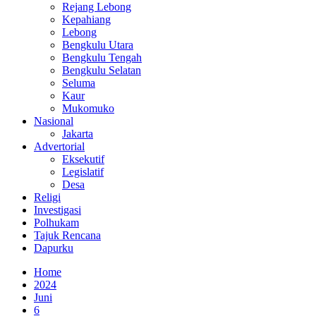
Rejang Lebong
Kepahiang
Lebong
Bengkulu Utara
Bengkulu Tengah
Bengkulu Selatan
Seluma
Kaur
Mukomuko
Nasional
Jakarta
Advertorial
Eksekutif
Legislatif
Desa
Religi
Investigasi
Polhukam
Tajuk Rencana
Dapurku
Home
2024
Juni
6