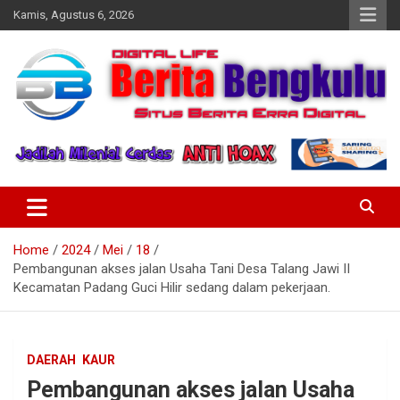
Skip
Kamis, Agustus 6, 2026
to
content
Profesional & Independen
Beritabengkulu.id
Home
2024
Mei
18
Pembangunan akses jalan Usaha Tani Desa Talang Jawi II
Kecamatan Padang Guci Hilir sedang dalam pekerjaan.
DAERAH
KAUR
Pembangunan akses jalan Usaha