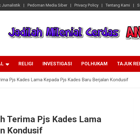
 Jurnalistik
Pedoman Media Siber
Privacy Policy
Tentang Kami
S
AL
RELIGI
INVESTIGASI
POLHUKAM
TAJUK R
ima Pjs Kades Lama Kepada Pjs Kades Baru Berjalan Kondusif
ah Terima Pjs Kades Lama
an Kondusif