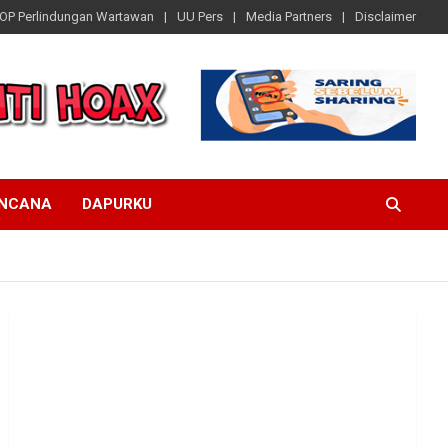
OP Perlindungan Wartawan
UU Pers
Media Partners
Disclaimer
ENCANA
DAPURKU