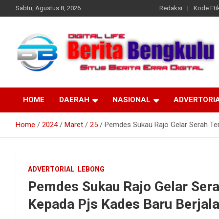
Skip
Sabtu, Agustus 8, 2026
Redaksi
Kode Etik
to
content
Profesional & Independen
Beritabengkulu.id
HOME
DAERAH
NASIONAL
ADVERTORI
Home
2024
Maret
25
Pemdes Sukau Rajo Gelar Serah Ter
ADVERTORIAL
LEBONG
Pemdes Sukau Rajo Gelar Ser
Kepada Pjs Kades Baru Berjal