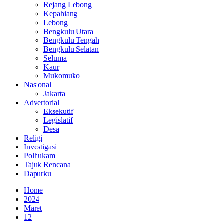
Rejang Lebong
Kepahiang
Lebong
Bengkulu Utara
Bengkulu Tengah
Bengkulu Selatan
Seluma
Kaur
Mukomuko
Nasional
Jakarta
Advertorial
Eksekutif
Legislatif
Desa
Religi
Investigasi
Polhukam
Tajuk Rencana
Dapurku
Home
2024
Maret
12