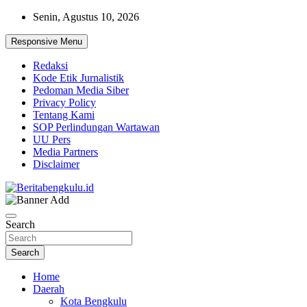
Skip
Senin, Agustus 10, 2026
to
content
Responsive Menu
Redaksi
Kode Etik Jurnalistik
Pedoman Media Siber
Privacy Policy
Tentang Kami
SOP Perlindungan Wartawan
UU Pers
Media Partners
Disclaimer
Profesional & Independen
Beritabengkulu.id
Search
Search
Home
Daerah
Kota Bengkulu