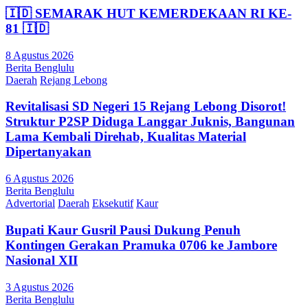
🇮🇩 SEMARAK HUT KEMERDEKAAN RI KE-
81 🇮🇩
8 Agustus 2026
Berita Benglulu
Daerah
Rejang Lebong
Revitalisasi SD Negeri 15 Rejang Lebong Disorot!
Struktur P2SP Diduga Langgar Juknis, Bangunan
Lama Kembali Direhab, Kualitas Material
Dipertanyakan
6 Agustus 2026
Berita Benglulu
Advertorial
Daerah
Eksekutif
Kaur
Bupati Kaur Gusril Pausi Dukung Penuh
Kontingen Gerakan Pramuka 0706 ke Jambore
Nasional XII
3 Agustus 2026
Berita Benglulu