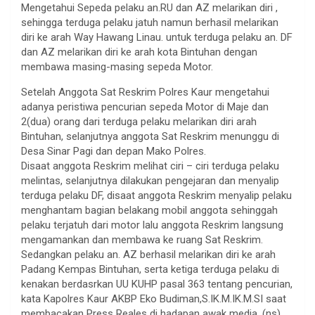
Mengetahui Sepeda pelaku an.RU dan AZ melarikan diri ,
sehingga terduga pelaku jatuh namun berhasil melarikan
diri ke arah Way Hawang Linau. untuk terduga pelaku an. DF
dan AZ melarikan diri ke arah kota Bintuhan dengan
membawa masing-masing sepeda Motor.
Setelah Anggota Sat Reskrim Polres Kaur mengetahui
adanya peristiwa pencurian sepeda Motor di Maje dan
2(dua) orang dari terduga pelaku melarikan diri arah
Bintuhan, selanjutnya anggota Sat Reskrim menunggu di
Desa Sinar Pagi dan depan Mako Polres.
Disaat anggota Reskrim melihat ciri – ciri terduga pelaku
melintas, selanjutnya dilakukan pengejaran dan menyalip
terduga pelaku DF, disaat anggota Reskrim menyalip pelaku
menghantam bagian belakang mobil anggota sehinggah
pelaku terjatuh dari motor lalu anggota Reskrim langsung
mengamankan dan membawa ke ruang Sat Reskrim.
Sedangkan pelaku an. AZ berhasil melarikan diri ke arah
Padang Kempas Bintuhan, serta ketiga terduga pelaku di
kenakan berdasrkan UU KUHP pasal 363 tentang pencurian,
kata Kapolres Kaur AKBP Eko Budiman,S.IK.M.IK.M.SI saat
membacakan Press Reales di hadapan awak media. (ns)