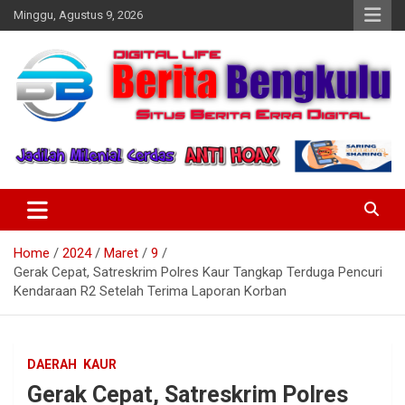
Skip
Minggu, Agustus 9, 2026
to
content
Profesional & Independen
Beritabengkulu.id
Home
2024
Maret
9
Gerak Cepat, Satreskrim Polres Kaur Tangkap Terduga Pencuri
Kendaraan R2 Setelah Terima Laporan Korban
DAERAH
KAUR
Gerak Cepat, Satreskrim Polres