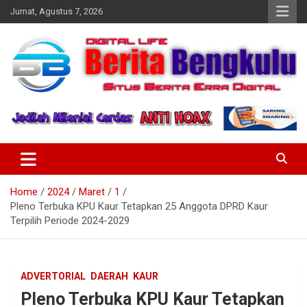
Skip
Jumat, Agustus 7, 2026
to
content
Profesional & Independen
Beritabengkulu.id
Home
2024
Maret
1
Pleno Terbuka KPU Kaur Tetapkan 25 Anggota DPRD Kaur
Terpilih Periode 2024-2029
ADVERTORIAL
DAERAH
KAUR
Pleno Terbuka KPU Kaur Tetapkan