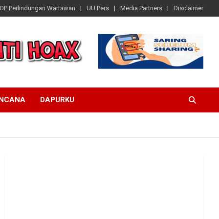
OP Perlindungan Wartawan
UU Pers
Media Partners
Disclaimer
ENCANA
DAPURKU