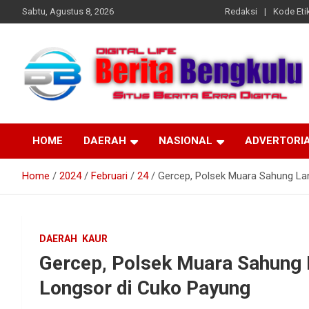
Skip
Sabtu, Agustus 8, 2026
Redaksi
Kode Etik
to
content
Profesional & Independen
Beritabengkulu.id
HOME
DAERAH
NASIONAL
ADVERTORI
Home
2024
Februari
24
Gercep, Polsek Muara Sahung La
DAERAH
KAUR
Gercep, Polsek Muara Sahung
Longsor di Cuko Payung