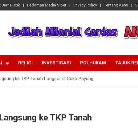
 Jurnalistik
Pedoman Media Siber
Privacy Policy
Tentang Kami
S
AL
RELIGI
INVESTIGASI
POLHUKAM
TAJUK R
ngsung ke TKP Tanah Longsor di Cuko Payung
 Langsung ke TKP Tanah