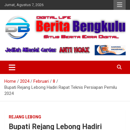
Skip
Jumat, Agustus 7, 2026
to
content
Profesional & Independen
Beritabengkulu.id
Home
2024
Februari
8
Bupati Rejang Lebong Hadiri Rapat Teknis Persiapan Pemilu
2024
REJANG LEBONG
Bupati Rejang Lebong Hadiri