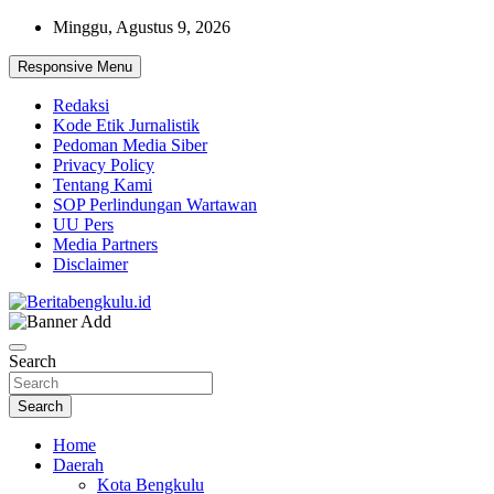
Skip
Minggu, Agustus 9, 2026
to
content
Responsive Menu
Redaksi
Kode Etik Jurnalistik
Pedoman Media Siber
Privacy Policy
Tentang Kami
SOP Perlindungan Wartawan
UU Pers
Media Partners
Disclaimer
Profesional & Independen
Beritabengkulu.id
Search
Search
Home
Daerah
Kota Bengkulu