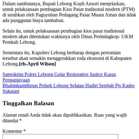
Dalam sambutanya, Bupati Lebong Kopli Ansori menjelaskan,
untuk pelaksanaan pembagian Kios Pasar tradisonal modern (PTM)
di serahkan oleh Paguyuban Pedagang Pasar Muara Aman dan tidak
ada punggutan biaya tambahan.
Selain itu, untuk pelaksanaan pembagian kios pasar tradisional
modern akan ditentukan waktunya oleh Dinas Perindagkop- UKM
Pemkab Lebong.
Sementara itu, Kapolres Lebong berharap dengan peresmian
tersebut akan semakin menggerakkan roda ekonomi di Kabupaten
Lebong.
[rls-April Wilson]
Navigasi
Satreskrim Polres Lebong Gelar Restorative Justice Kasus
Penganiayaan
pos
Bhabinkamtibmas Polsek Lebong Selatan Hadiri Sertijab Pjs Kades
Sukasari
Tinggalkan Balasan
Alamat email Anda tidak akan dipublikasikan.
Ruas yang wajib
ditandai
*
Komentar
*