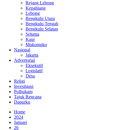
Rejang Lebong
Kepahiang
Lebong
Bengkulu Utara
Bengkulu Tengah
Bengkulu Selatan
Seluma
Kaur
Mukomuko
Nasional
Jakarta
Advertorial
Eksekutif
Legislatif
Desa
Religi
Investigasi
Polhukam
Tajuk Rencana
Dapurku
Home
2024
Januari
26