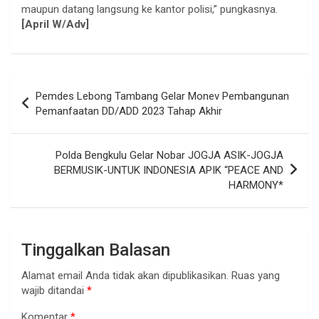
maupun datang langsung ke kantor polisi,” pungkasnya.
[April W/Adv]
Navigasi
Pemdes Lebong Tambang Gelar Monev Pembangunan
pos
Pemanfaatan DD/ADD 2023 Tahap Akhir
Polda Bengkulu Gelar Nobar JOGJA ASIK-JOGJA
BERMUSIK-UNTUK INDONESIA APIK “PEACE AND
HARMONY*
Tinggalkan Balasan
Alamat email Anda tidak akan dipublikasikan.
Ruas yang
wajib ditandai
*
Komentar
*