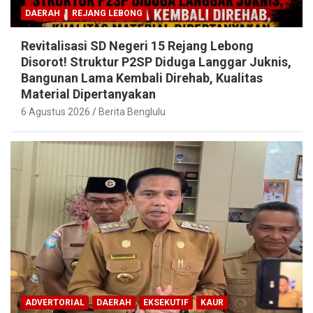
DAERAH
REJANG LEBONG
Revitalisasi SD Negeri 15 Rejang Lebong
Disorot! Struktur P2SP Diduga Langgar Juknis,
Bangunan Lama Kembali Direhab, Kualitas
Material Dipertanyakan
6 Agustus 2026
Berita Benglulu
ADVERTORIAL
DAERAH
EKSEKUTIF
KAUR