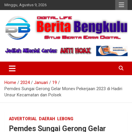
Skip
Minggu, Agustus 9, 2026
to
content
Profesional & Independen
Beritabengkulu.id
Home
2024
Januari
19
Pemdes Sungai Gerong Gelar Monev Pekerjaan 2023 di Hadiri
Unsur Kecamatan dan Polsek
ADVERTORIAL
DAERAH
LEBONG
Pemdes Sungai Gerong Gelar