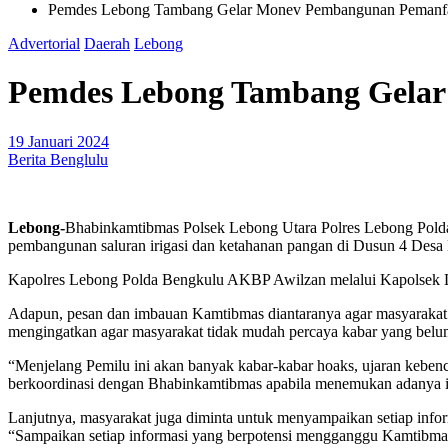
Pemdes Lebong Tambang Gelar Monev Pembangunan Pemanf
Advertorial
Daerah
Lebong
Pemdes Lebong Tambang Gela
19 Januari 2024
Berita Benglulu
Lebong-
Bhabinkamtibmas Polsek Lebong Utara Polres Lebong Polda
pembangunan saluran irigasi dan ketahanan pangan di Dusun 4 De
Kapolres Lebong Polda Bengkulu AKBP Awilzan melalui Kapolsek L
Adapun, pesan dan imbauan Kamtibmas diantaranya agar masyarakat 
mengingatkan agar masyarakat tidak mudah percaya kabar yang belum
“Menjelang Pemilu ini akan banyak kabar-kabar hoaks, ujaran kebenci
berkoordinasi dengan Bhabinkamtibmas apabila menemukan adanya isu
Lanjutnya, masyarakat juga diminta untuk menyampaikan setiap inf
“Sampaikan setiap informasi yang berpotensi mengganggu Kamtibmas