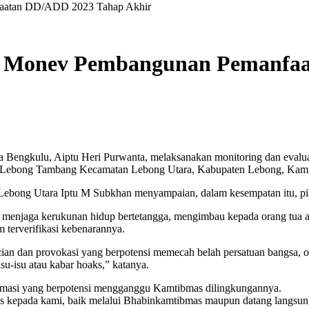
aatan DD/ADD 2023 Tahap Akhir
r Monev Pembangunan Pemanfaa
 Bengkulu, Aiptu Heri Purwanta, melaksanakan monitoring dan evalu
sa Lebong Tambang Kecamatan Lebong Utara, Kabupaten Lebong, Kamis
ebong Utara Iptu M Subkhan menyampaian, dalam kesempatan itu, p
menjaga kerukunan hidup bertetangga, mengimbau kepada orang tua a
 terverifikasi kebenarannya.
an dan provokasi yang berpotensi memecah belah persatuan bangsa, ole
-isu atau kabar hoaks,” katanya.
ormasi yang berpotensi mengganggu Kamtibmas dilingkungannya.
 kepada kami, baik melalui Bhabinkamtibmas maupun datang langsung 