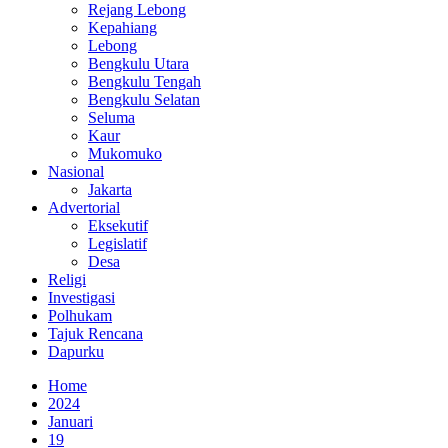
Rejang Lebong
Kepahiang
Lebong
Bengkulu Utara
Bengkulu Tengah
Bengkulu Selatan
Seluma
Kaur
Mukomuko
Nasional
Jakarta
Advertorial
Eksekutif
Legislatif
Desa
Religi
Investigasi
Polhukam
Tajuk Rencana
Dapurku
Home
2024
Januari
19