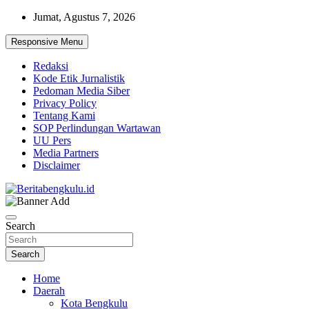
Skip
Jumat, Agustus 7, 2026
to
content
Responsive Menu
Redaksi
Kode Etik Jurnalistik
Pedoman Media Siber
Privacy Policy
Tentang Kami
SOP Perlindungan Wartawan
UU Pers
Media Partners
Disclaimer
Profesional & Independen
Beritabengkulu.id
Search
Search
Home
Daerah
Kota Bengkulu