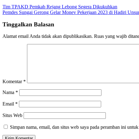
Navigasi
Tim TPAKD Pemkab Rejang Lebong Segera Dikukuhkan
Pemdes Sungai Gerong Gelar Monev Pekerjaan 2023 di Hadiri Unsu
pos
Tinggalkan Balasan
Alamat email Anda tidak akan dipublikasikan.
Ruas yang wajib ditan
Komentar
*
Nama
*
Email
*
Situs Web
Simpan nama, email, dan situs web saya pada peramban ini untuk