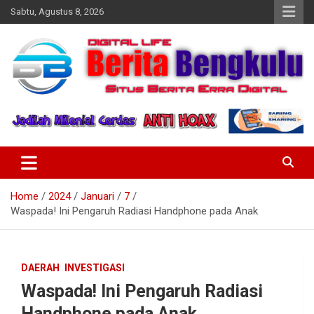
Skip
Sabtu, Agustus 8, 2026
to
content
Profesional & Independen
Beritabengkulu.id
Home
2024
Januari
7
Waspada! Ini Pengaruh Radiasi Handphone pada Anak
DAERAH
INVESTIGASI
Waspada! Ini Pengaruh Radiasi
Handphone pada Anak