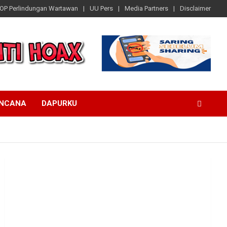
OP Perlindungan Wartawan
UU Pers
Media Partners
Disclaimer
ENCANA
DAPURKU