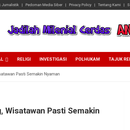
 Jurnalistik
Pedoman Media Siber
Privacy Policy
Tentang Kami
S
AL
RELIGI
INVESTIGASI
POLHUKAM
TAJUK R
Wisatawan Pasti Semakin Nyaman
g, Wisatawan Pasti Semakin