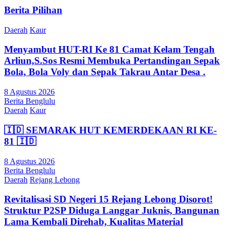
Berita Pilihan
Daerah
Kaur
Menyambut HUT-RI Ke 81 Camat Kelam Tengah
Arliun,S.Sos Resmi Membuka Pertandingan Sepak
Bola, Bola Voly dan Sepak Takrau Antar Desa .
8 Agustus 2026
Berita Benglulu
Daerah
Kaur
🇮🇩 SEMARAK HUT KEMERDEKAAN RI KE-
81 🇮🇩
8 Agustus 2026
Berita Benglulu
Daerah
Rejang Lebong
Revitalisasi SD Negeri 15 Rejang Lebong Disorot!
Struktur P2SP Diduga Langgar Juknis, Bangunan
Lama Kembali Direhab, Kualitas Material