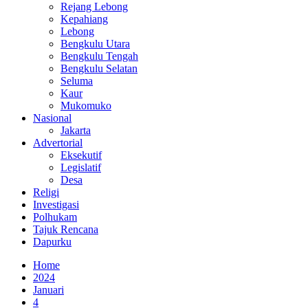
Rejang Lebong
Kepahiang
Lebong
Bengkulu Utara
Bengkulu Tengah
Bengkulu Selatan
Seluma
Kaur
Mukomuko
Nasional
Jakarta
Advertorial
Eksekutif
Legislatif
Desa
Religi
Investigasi
Polhukam
Tajuk Rencana
Dapurku
Home
2024
Januari
4