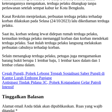
keterangannya mengatakan, terduga pelaku ditangkap tanpa
perlawanan setelah sempat kabur ke Kota Bengkulu.
Kasat Reskrim menjelaskan, perbuatan terduga pelaku terhadap
korban dilakukan pada Selasa (24/10/2023) lalu dikediaman terduga
pelaku.
Saat itu, korban sedang lewat didepan rumah terduga pelaku,
kemudian terduga pelaku memanggil korban dan korban mendekati
terduga pelaku. Saat itulah terduga pelaku langsung melakukan
perbuatan cabulnya terhadap korban.
Selain menangkap terduga pelaku, petugas juga mengamankan
barang bukti berupa 1 lembar baju, 1 lembar kaos dalam dan 1
lembar celana dalam.
Navigasi
Cegah Pungli, Polsek Lebong Tengah Sosialisasi Saber Pungli di
Kantor Lurah Embong Panjang
pos
Antisipasi Tindak Pidana 3C, Polsek Kotapadang Gelar Patroli
Intensif
Tinggalkan Balasan
Alamat email Anda tidak akan dipublikasikan.
Ruas yang wajib
ditandai
*