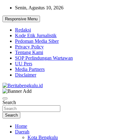
Skip
Senin, Agustus 10, 2026
to
content
Responsive Menu
Redaksi
Kode Etik Jurnalistik
Pedoman Media Siber
Privacy Policy
Tentang Kami
SOP Perlindungan Wartawan
UU Pers
Media Partners
Disclaimer
Profesional & Independen
Beritabengkulu.id
Search
Search
Home
Daerah
Kota Bengkulu