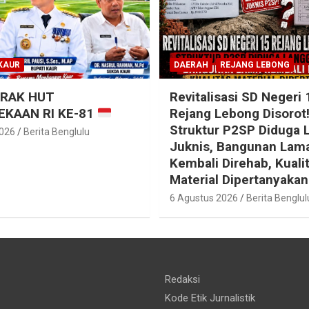
KAUR
DAERAH
REJANG LEBONG
RAK HUT
Revitalisasi SD Negeri 
KAAN RI KE-81
Rejang Lebong Disorot
Struktur P2SP Diduga 
2026
Berita Benglulu
Juknis, Bangunan Lam
Kembali Direhab, Kuali
Material Dipertanyakan
6 Agustus 2026
Berita Benglul
Redaksi
Kode Etik Jurnalistik