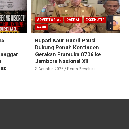
ADVERTORIAL
DAERAH
EKSEKUTIF
KAUR
15
Bupati Kaur Gusril Pausi
!
Dukung Penuh Kontingen
Langgar
Gerakan Pramuka 0706 ke
a
Jambore Nasional XII
tas
3 Agustus 2026
Berita Benglulu
u