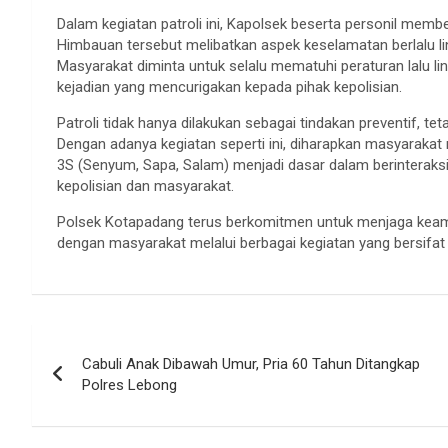
Dalam kegiatan patroli ini, Kapolsek beserta personil memb
Himbauan tersebut melibatkan aspek keselamatan berlalu li
Masyarakat diminta untuk selalu mematuhi peraturan lalu lint
kejadian yang mencurigakan kepada pihak kepolisian.
Patroli tidak hanya dilakukan sebagai tindakan preventif, t
Dengan adanya kegiatan seperti ini, diharapkan masyarakat 
3S (Senyum, Sapa, Salam) menjadi dasar dalam berinteraks
kepolisian dan masyarakat.
Polsek Kotapadang terus berkomitmen untuk menjaga keaman
dengan masyarakat melalui berbagai kegiatan yang bersifat 
Navigasi
Cabuli Anak Dibawah Umur, Pria 60 Tahun Ditangkap
pos
Polres Lebong