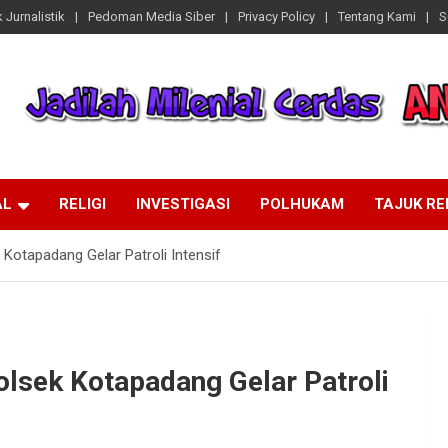
 Jurnalistik
Pedoman Media Siber
Privacy Policy
Tentang Kami
S
AL
RELIGI
INVESTIGASI
POLHUKAM
TAJUK R
 Kotapadang Gelar Patroli Intensif
olsek Kotapadang Gelar Patroli