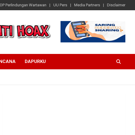
OP Perlindungan Wartawan
UU Pers
Media Partners
Disclaimer
ENCANA
DAPURKU