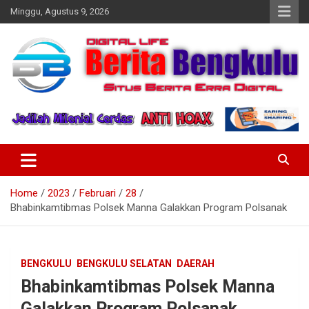
Skip
Minggu, Agustus 9, 2026
to
content
Profesional & Independen
Beritabengkulu.id
Home
2023
Februari
28
Bhabinkamtibmas Polsek Manna Galakkan Program Polsanak
BENGKULU
BENGKULU SELATAN
DAERAH
Bhabinkamtibmas Polsek Manna
Galakkan Program Polsanak