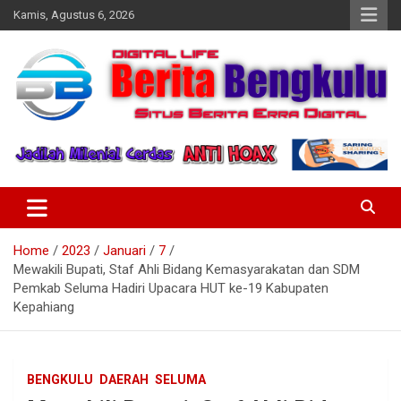
Skip
Kamis, Agustus 6, 2026
to
content
Profesional & Independen
Beritabengkulu.id
Home
2023
Januari
7
Mewakili Bupati, Staf Ahli Bidang Kemasyarakatan dan SDM
Pemkab Seluma Hadiri Upacara HUT ke-19 Kabupaten
Kepahiang
BENGKULU
DAERAH
SELUMA