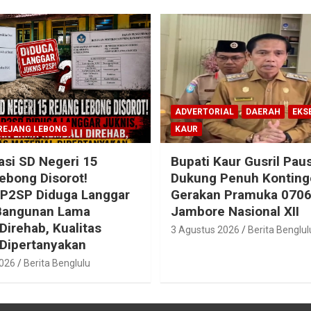
ADVERTORIAL
DAERAH
EKS
REJANG LEBONG
KAUR
sasi SD Negeri 15
Bupati Kaur Gusril Paus
ebong Disorot!
Dukung Penuh Konting
 P2SP Diduga Langgar
Gerakan Pramuka 0706
 Bangunan Lama
Jambore Nasional XII
Direhab, Kualitas
3 Agustus 2026
Berita Benglul
 Dipertanyakan
2026
Berita Benglulu