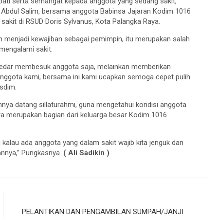
ti serta semangat kepada anggota yang sedang sakit,
f Abdul Salim, bersama anggota Babinsa Jajaran Kodim 1016
kit di RSUD Doris Sylvanus, Kota Palangka Raya.
 menjadi kewajiban sebagai pemimpin, itu merupakan salah
mengalami sakit.
ekedar membesuk anggota saja, melainkan memberikan
anggota kami, bersama ini kami ucapkan semoga cepet pulih
asdim.
ya datang sillaturahmi, guna mengetahui kondisi anggota
ita merupakan bagian dari keluarga besar Kodim 1016
 kalau ada anggota yang dalam sakit wajib kita jenguk dan
nnya,” Pungkasnya.
( Ali Sadikin )
PELANTIKAN DAN PENGAMBILAN SUMPAH/JANJI