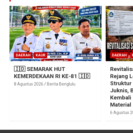
DAERAH
KAUR
DAERAH
🇮🇩 SEMARAK HUT
Revitali
KEMERDEKAAN RI KE-81 🇮🇩
Rejang L
Struktur
8 Agustus 2026
Berita Benglulu
Juknis,
Kembali 
Material
6 Agustus 