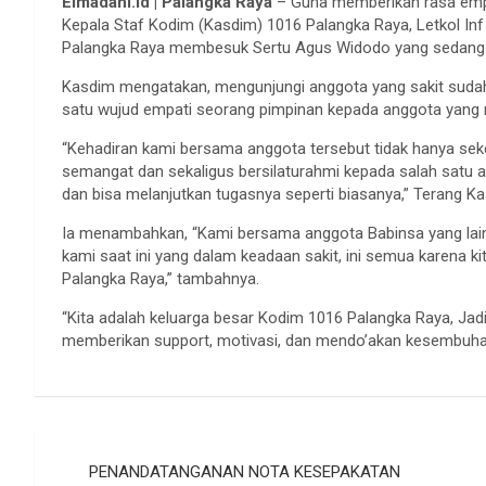
Elmadani.id | Palangka Raya
– Guna memberikan rasa empa
Kepala Staf Kodim (Kasdim) 1016 Palangka Raya, Letkol In
Palangka Raya membesuk Sertu Agus Widodo yang sedang sa
Kasdim mengatakan, mengunjungi anggota yang sakit sudah
satu wujud empati seorang pimpinan kepada anggota yang 
“Kehadiran kami bersama anggota tersebut tidak hanya s
semangat dan sekaligus bersilaturahmi kepada salah satu 
dan bisa melanjutkan tugasnya seperti biasanya,” Terang K
Ia menambahkan, “Kami bersama anggota Babinsa yang lainn
kami saat ini yang dalam keadaan sakit, ini semua karena k
Palangka Raya,” tambahnya.
“Kita adalah keluarga besar Kodim 1016 Palangka Raya, Jadi
memberikan support, motivasi, dan mendo’akan kesembuha
Navigasi
PENANDATANGANAN NOTA KESEPAKATAN