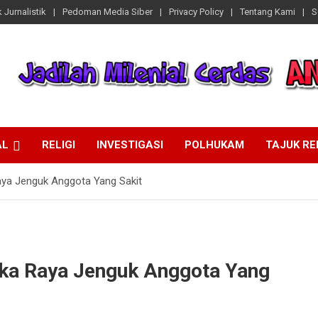
 Jurnalistik
Pedoman Media Siber
Privacy Policy
Tentang Kami
S
AL
RELIGI
INVESTIGASI
POLHUKAM
TAJUK R
aya Jenguk Anggota Yang Sakit
gka Raya Jenguk Anggota Yang