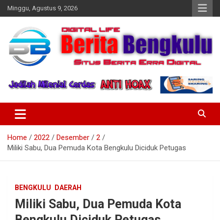
Skip
Minggu, Agustus 9, 2026
to
content
Profesional & Independen
Beritabengkulu.id
Home
2022
Desember
2
Miliki Sabu, Dua Pemuda Kota Bengkulu Diciduk Petugas
BENGKULU
DAERAH
Miliki Sabu, Dua Pemuda Kota
Bengkulu Diciduk Petugas