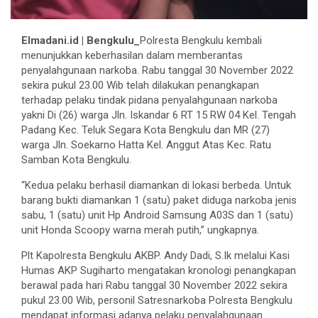
Elmadani.id | Bengkulu_
Polresta Bengkulu kembali
menunjukkan keberhasilan dalam memberantas
penyalahgunaan narkoba. Rabu tanggal 30 November 2022
sekira pukul 23.00 Wib telah dilakukan penangkapan
terhadap pelaku tindak pidana penyalahgunaan narkoba
yakni Di (26) warga Jln. Iskandar 6 RT 15 RW 04 Kel. Tengah
Padang Kec. Teluk Segara Kota Bengkulu dan MR (27)
warga Jln. Soekarno Hatta Kel. Anggut Atas Kec. Ratu
Samban Kota Bengkulu.
“Kedua pelaku berhasil diamankan di lokasi berbeda. Untuk
barang bukti diamankan 1 (satu) paket diduga narkoba jenis
sabu, 1 (satu) unit Hp Android Samsung A03S dan 1 (satu)
unit Honda Scoopy warna merah putih,” ungkapnya.
Plt Kapolresta Bengkulu AKBP. Andy Dadi, S.Ik melalui Kasi
Humas AKP Sugiharto mengatakan kronologi penangkapan
berawal pada hari Rabu tanggal 30 November 2022 sekira
pukul 23.00 Wib, personil Satresnarkoba Polresta Bengkulu
mendapat informasi adanya pelaku penyalahgunaan