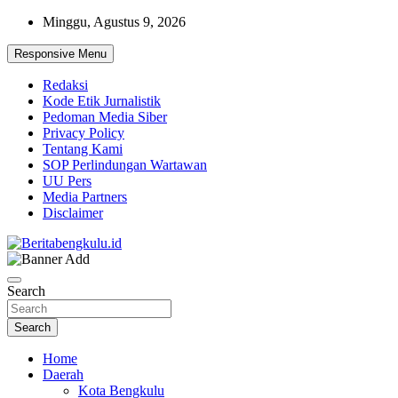
Skip
Minggu, Agustus 9, 2026
to
content
Responsive Menu
Redaksi
Kode Etik Jurnalistik
Pedoman Media Siber
Privacy Policy
Tentang Kami
SOP Perlindungan Wartawan
UU Pers
Media Partners
Disclaimer
Profesional & Independen
Beritabengkulu.id
Search
Search
Home
Daerah
Kota Bengkulu