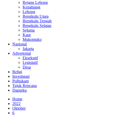
Rejang Lebong
Kepahiang
Lebong
Bengkulu Utara
Bengkulu Tengah
Bengkulu Selatan
Seluma
Kaur
Mukomuko
Nasional
Jakarta
Advertorial
Eksekutif
Legislatif
Desa
Religi
Investigasi
Polhukam
Tajuk Rencana
Dapurku
Home
2022
Oktober
6