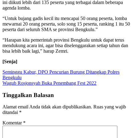
ini diikuti lebih dari 135 peserta yang terbagai dalam beberapa
agenda lomba.
“Untuk bujang gadis kecil itu mencapai 50 orang peserta, lomba
mewarnai 20 orang peserta, solo song 15 peserta, ranking 1 itu 50
peserta dari seluruh SMA se provinsi Bengkulu.”
“Harapan kita pemerintah provinsi Bengkulu untuk dapat terus
mendukung acara ini, agar bisa diselenggarakan setiap tahun dan
bisa lebih baik lagi,” harap Zemri.
[Senja]
Navigasi
Seminggu Kabur, DPO Pencurian Burung Ditangkap Polres
Bengkulu
pos
Wagub Rosjonsyah Buka Penembang Fest 2022
Tinggalkan Balasan
Alamat email Anda tidak akan dipublikasikan.
Ruas yang wajib
ditandai
*
Komentar
*