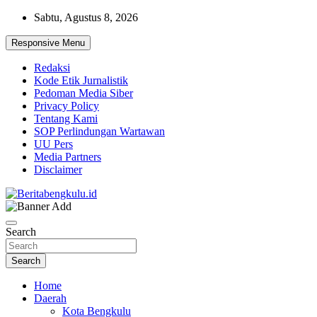
Skip
Sabtu, Agustus 8, 2026
to
content
Responsive Menu
Redaksi
Kode Etik Jurnalistik
Pedoman Media Siber
Privacy Policy
Tentang Kami
SOP Perlindungan Wartawan
UU Pers
Media Partners
Disclaimer
Profesional & Independen
Beritabengkulu.id
Search
Search
Home
Daerah
Kota Bengkulu