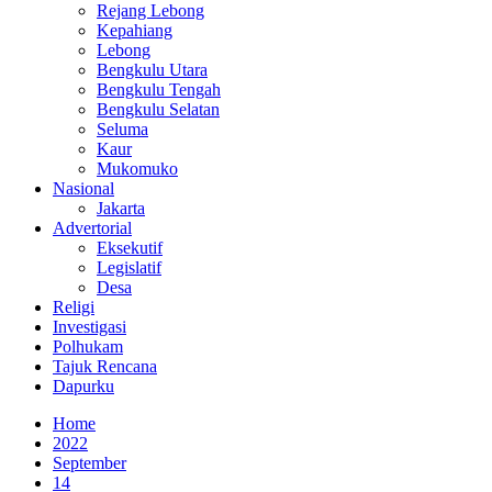
Rejang Lebong
Kepahiang
Lebong
Bengkulu Utara
Bengkulu Tengah
Bengkulu Selatan
Seluma
Kaur
Mukomuko
Nasional
Jakarta
Advertorial
Eksekutif
Legislatif
Desa
Religi
Investigasi
Polhukam
Tajuk Rencana
Dapurku
Home
2022
September
14