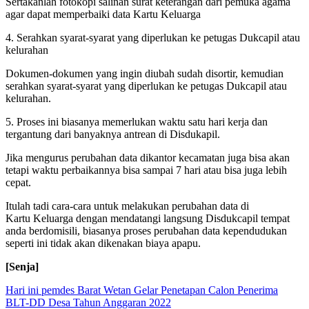
Sertakanlah fotokopi salinan surat keterangan dari pemuka agama
agar dapat memperbaiki data Kartu Keluarga
4. Serahkan syarat-syarat yang diperlukan ke petugas Dukcapil atau
kelurahan
Dokumen-dokumen yang ingin diubah sudah disortir, kemudian
serahkan syarat-syarat yang diperlukan ke petugas Dukcapil atau
kelurahan.
5. Proses ini biasanya memerlukan waktu satu hari kerja dan
tergantung dari banyaknya antrean di Disdukapil.
Jika mengurus perubahan data dikantor kecamatan juga bisa akan
tetapi waktu perbaikannya bisa sampai 7 hari atau bisa juga lebih
cepat.
Itulah tadi cara-cara untuk melakukan perubahan data di
Kartu Keluarga dengan mendatangi langsung Disdukcapil tempat
anda berdomisili, biasanya proses perubahan data kependudukan
seperti ini tidak akan dikenakan biaya apapu.
[Senja]
Navigasi
Hari ini pemdes Barat Wetan Gelar Penetapan Calon Penerima
BLT-DD Desa Tahun Anggaran 2022