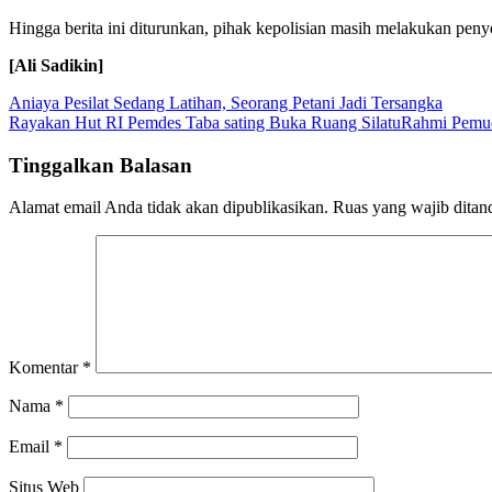
Hingga berita ini diturunkan, pihak kepolisian masih melakukan penye
[Ali Sadikin]
Navigasi
Aniaya Pesilat Sedang Latihan, Seorang Petani Jadi Tersangka
Rayakan Hut RI Pemdes Taba sating Buka Ruang SilatuRahmi Pemu
pos
Tinggalkan Balasan
Alamat email Anda tidak akan dipublikasikan.
Ruas yang wajib ditan
Komentar
*
Nama
*
Email
*
Situs Web