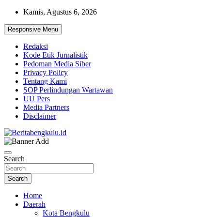
Skip
Kamis, Agustus 6, 2026
to
content
Responsive Menu
Redaksi
Kode Etik Jurnalistik
Pedoman Media Siber
Privacy Policy
Tentang Kami
SOP Perlindungan Wartawan
UU Pers
Media Partners
Disclaimer
Profesional & Independen
Beritabengkulu.id
Search
Search
Home
Daerah
Kota Bengkulu