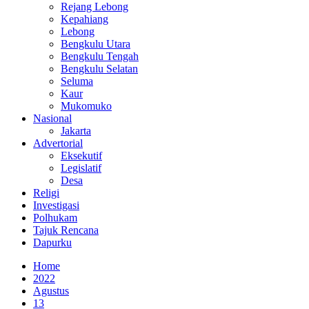
Rejang Lebong
Kepahiang
Lebong
Bengkulu Utara
Bengkulu Tengah
Bengkulu Selatan
Seluma
Kaur
Mukomuko
Nasional
Jakarta
Advertorial
Eksekutif
Legislatif
Desa
Religi
Investigasi
Polhukam
Tajuk Rencana
Dapurku
Home
2022
Agustus
13